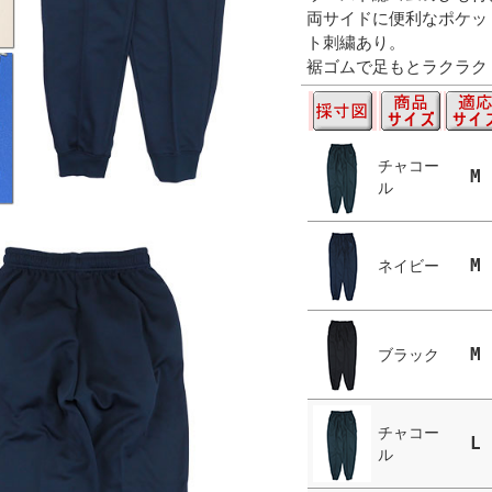
両サイドに便利なポケッ
ト刺繍あり。
裾ゴムで足もとラクラク
チャコー
M
ル
M
ネイビー
M
ブラック
チャコー
L
ル