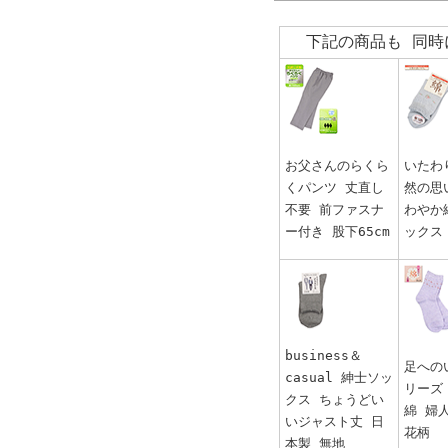
下記の商品も 同時
お父さんのらくら
いたわ
くパンツ 丈直し
然の思
不要 前ファスナ
わやか
ー付き 股下65cm
ックス
business＆
足への
casual 紳士ソッ
リーズ
クス ちょうどい
綿 婦
いジャスト丈 日
花柄
本製 無地