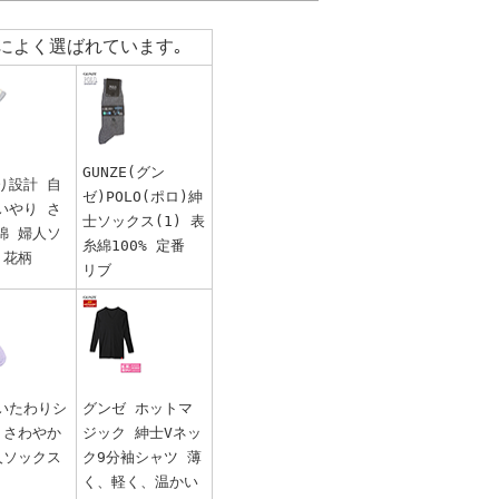
によく選ばれています｡
GUNZE(グン
り設計 自
ゼ)POLO(ポロ)紳
いやり さ
士ソックス(1) 表
綿 婦人ソ
糸綿100% 定番
 花柄
リブ
いたわりシ
グンゼ ホットマ
 さわやか
ジック 紳士Vネッ
人ソックス
ク9分袖シャツ 薄
く、軽く、温かい