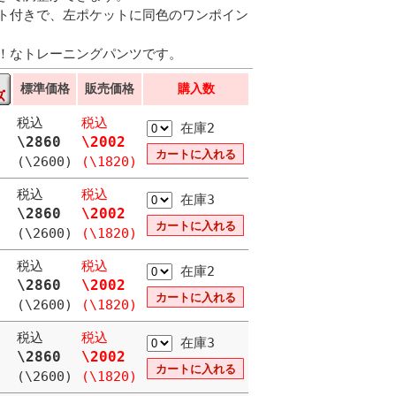
ト付きで、左ポケットに同色のワンポイン
！なトレーニングパンツです。
標準価格
販売価格
購入数
税込
税込
在庫2
\2860
\2002
(\2600)
(\1820)
税込
税込
在庫3
\2860
\2002
(\2600)
(\1820)
税込
税込
在庫2
\2860
\2002
(\2600)
(\1820)
税込
税込
在庫3
\2860
\2002
(\2600)
(\1820)