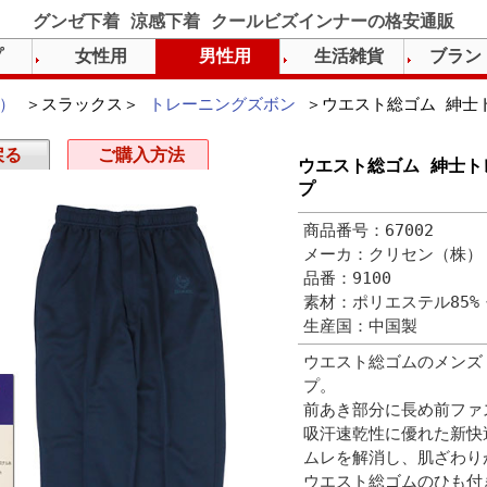
グンゼ下着 涼感下着 クールビズインナーの格安通販
プ
女性用
男性用
生活雑貨
ブラン
）
＞スラックス＞
トレーニングズボン
＞ウエスト総ゴム 紳士
戻る
ご購入方法
ウエスト総ゴム 紳士ト
プ
商品番号：67002
メーカ：クリセン（株）
品番：9100
素材：ポリエステル85%
生産国：中国製
ウエスト総ゴムのメンズ
プ。
前あき部分に長め前ファ
吸汗速乾性に優れた新快
ムレを解消し、肌ざわり
ウエスト総ゴムのひも付