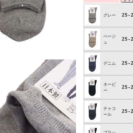
25-
グレー
ベージ
25-
ュ
25-
デニム
ネービ
25-
ー
チャコ
25-
ール
ブラッ