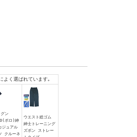
によく選ばれています｡
E(グン
ウエスト総ゴム
LO(ポロ)紳
紳士トレーニング
カジュアル
ズボン ストレー
ツ クルーネ