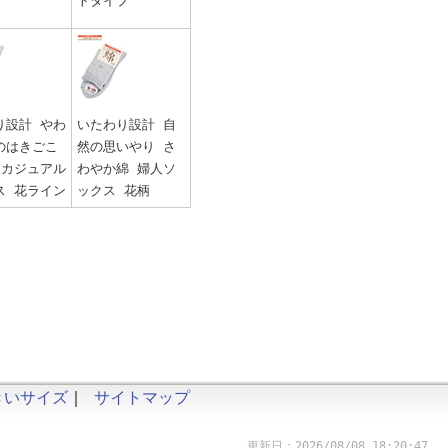
トタイプ
り設計 やわ
いたわり設計 自
のはきごこ
然の思いやり さ
人カジュアル
わやか綿 婦人ソ
ス 花ライン
ックス 花柄
きいサイズ
｜
サイトマップ
更新日：2026/08/08 18:20:47