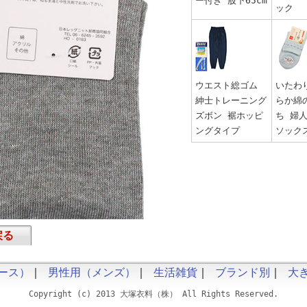
ー付き 股下65cm
ック
ウエスト総ゴム
いたわ
紳士トレーニング
らか綿
ズボン 裾ホッピ
ち 婦
ングタイプ
ソック
戻る
ース）
｜
男性用（メンズ）
｜
生活雑貨
｜
ブランド別
｜
大
Copyright (c) 2013 大塚衣料（株） All Rights Reserved.