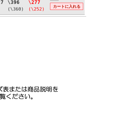
27
\396
\277
(\360)
(\252)