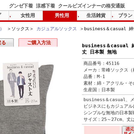
グンゼ下着 涼感下着 クールビズインナーの格安通販
プ
女性用
男性用
生活雑貨
ブラン
）
＞ソックス＞
カジュアルソックス
＞business＆casua
戻る
ご購入方法
business＆casu
丈 日本製 無地
商品番号：45116
メーカ：常峰ソックス（
品番：M-1
素材：綿・アクリル・そ
生産国：日本製
business＆casua
ビジネスにもカジュアル
シンプルな無地の日本製
サイズ：25～27cm、丈