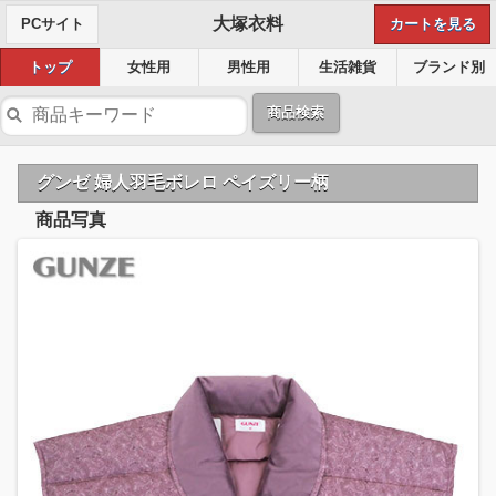
大塚衣料
PCサイト
カートを見る
トップ
女性用
男性用
生活雑貨
ブランド別
商品検索
グンゼ 婦人羽毛ボレロ ペイズリー柄
商品写真