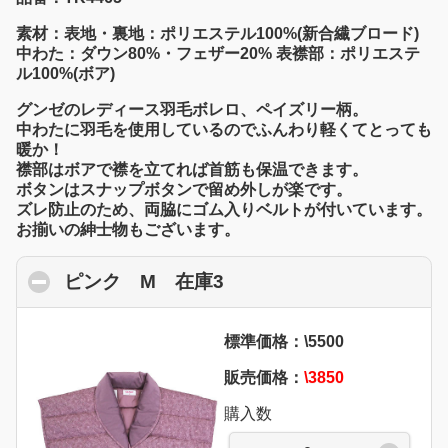
素材：表地・裏地：ポリエステル100%(新合繊ブロード)
中わた：ダウン80%・フェザー20% 表襟部：ポリエステ
ル100%(ボア)
グンゼのレディース羽毛ボレロ、ペイズリー柄。
中わたに羽毛を使用しているのでふんわり軽くてとっても
暖か！
襟部はボアで襟を立てれば首筋も保温できます。
ボタンはスナップボタンで留め外しが楽です。
ズレ防止のため、両脇にゴム入りベルトが付いています。
お揃いの紳士物もございます。
ピンク M 在庫3
click to collapse conten
標準価格：\5500
販売価格：
\3850
購入数