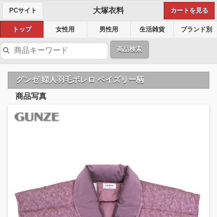
大塚衣料
PCサイト
カートを見る
トップ
女性用
男性用
生活雑貨
ブランド別
商品検索
グンゼ 婦人羽毛ボレロ ペイズリー柄
商品写真