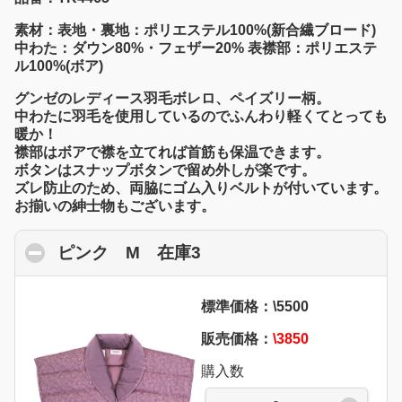
素材：表地・裏地：ポリエステル100%(新合繊ブロード)
中わた：ダウン80%・フェザー20% 表襟部：ポリエステ
ル100%(ボア)
グンゼのレディース羽毛ボレロ、ペイズリー柄。
中わたに羽毛を使用しているのでふんわり軽くてとっても
暖か！
襟部はボアで襟を立てれば首筋も保温できます。
ボタンはスナップボタンで留め外しが楽です。
ズレ防止のため、両脇にゴム入りベルトが付いています。
お揃いの紳士物もございます。
ピンク M 在庫3
click to collapse conten
標準価格：\5500
販売価格：
\3850
購入数