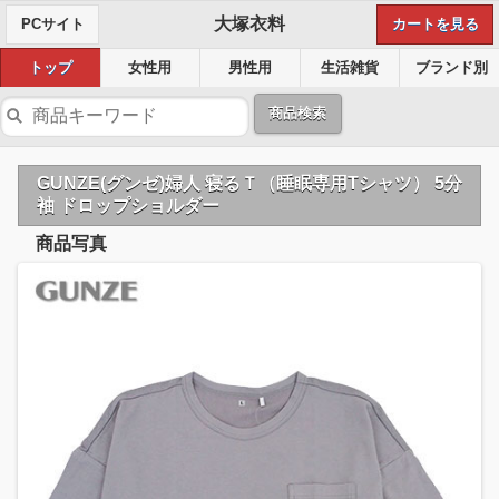
大塚衣料
PCサイト
カートを見る
トップ
女性用
男性用
生活雑貨
ブランド別
商品検索
GUNZE(グンゼ)婦人 寝るＴ（睡眠専用Tシャツ） 5分
袖 ドロップショルダー
商品写真