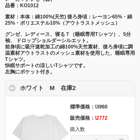
品番：KO1012
素材：本体：綿100%(天竺) 後ろ身頃：レーヨン65%・綿
25%・ポリエステル10%（アウトラストメッシュ）
グンゼ、レディース、寝るＴ（睡眠専用Tシャツ）、5分
袖、 ドロップショルダーシルエット。
前身頃に吸汗速乾加工の綿100%天竺素材、後ろ身頃に調
温素材アウトラストのメッシュ素材を使用した、睡眠専用
Tシャツ。
快眠サポートの涼しいTシャツです。
左胸にポケット付き。
ホワイト M 在庫2
click to collapse cont
標準価格：\3960
販売価格：
\2772
購入数