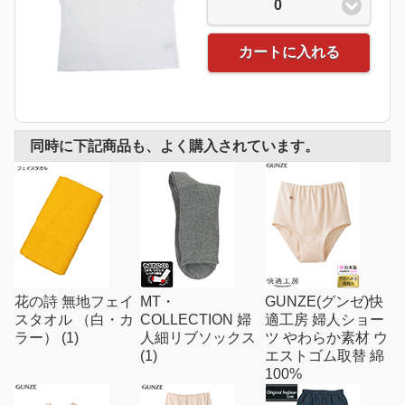
0
カートに入れる
同時に下記商品も、よく購入されています。
花の詩 無地フェイ
MT・
GUNZE(グンゼ)快
スタオル （白・カ
COLLECTION 婦
適工房 婦人ショー
ラー） (1)
人細リブソックス
ツ やわらか素材 ウ
(1)
エストゴム取替 綿
100%