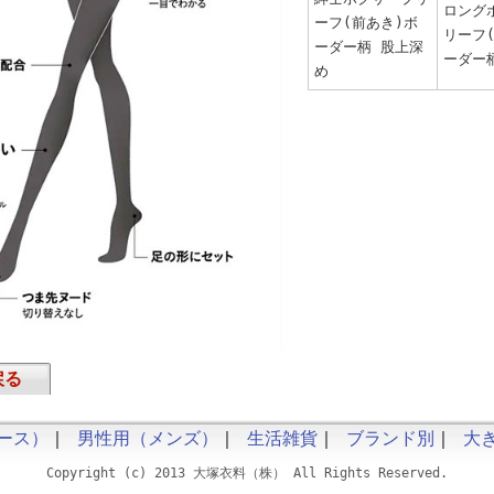
ロング
ーフ(前あき)ボ
リーフ
ーダー柄 股上深
ーダー
め
戻る
ース）
｜
男性用（メンズ）
｜
生活雑貨
｜
ブランド別
｜
大
Copyright (c) 2013 大塚衣料（株） All Rights Reserved.