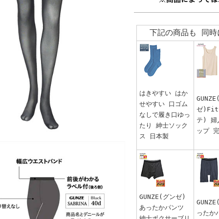
下記の商品も 同時
はきやすい はか
GUNZ
せやすい 口ゴム
ゼ)Fi
なしで履き口ゆっ
テ) 
たり 紳士ソック
ップ 
ス 日本製
GUNZE(グンゼ)
GUNZ
あったかパンツ
ったか
紳士ボクサーブリ