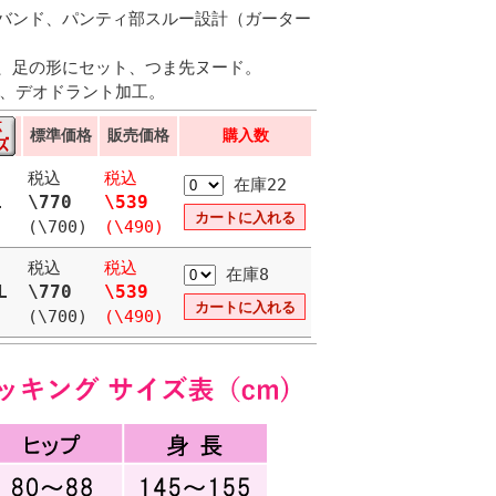
バンド、パンティ部スルー設計（ガーター
、足の形にセット、つま先ヌード。
工、デオドラント加工。
標準価格
販売価格
購入数
税込
税込
在庫22
L
\770
\539
(\700)
(\490)
税込
税込
在庫8
L
\770
\539
(\700)
(\490)