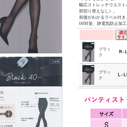
幅広ストレッチウエスト
部切り替えなし）。
前後がわかるラベル付き
UV対策、静電気防止加
ブラッ
M-
ク
ブラッ
L-L
ク