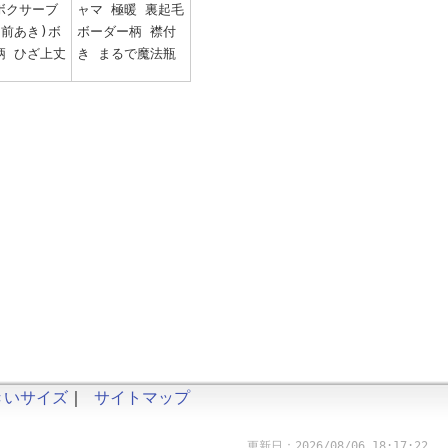
ボクサーブ
ャマ 極暖 裏起毛
(前あき)ボ
ボーダー柄 襟付
柄 ひざ上丈
き まるで魔法瓶
きいサイズ
｜
サイトマップ
更新日：2026/08/06 18:17:22