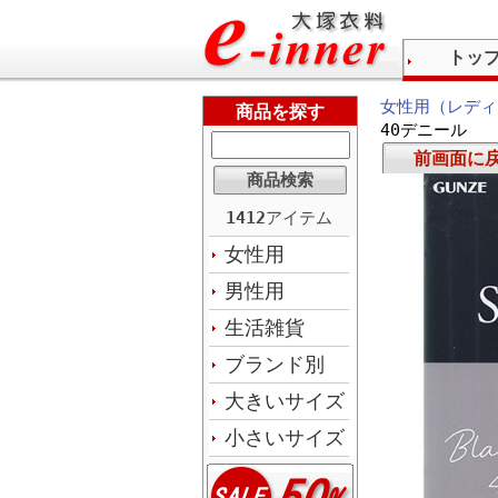
トッ
女性用（レディ
商品を探す
40デニール
前画面に
1412
アイテム
女性用
男性用
生活雑貨
ブランド別
大きいサイズ
小さいサイズ