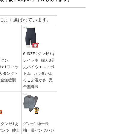
によく選ばれています｡
GUNZE(グンゼ)キ
E(グン
レイラボ 婦人3分
tte(フィッ
丈ハイウエストボ
婦人タンクト
トム カラダがよ
完全無縫製
ろこぶ温かさ 完
全無縫製
E(グンゼ)あ
グンゼ 紳士長
パンツ 紳士
袖・長パンツパジ