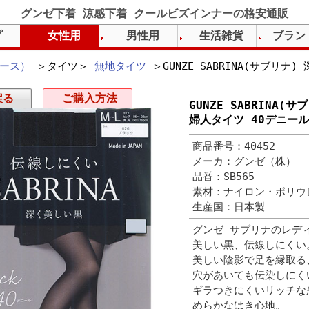
グンゼ下着 涼感下着 クールビズインナーの格安通販
プ
女性用
男性用
生活雑貨
ブラン
ース）
＞タイツ＞
無地タイツ
＞GUNZE SABRINA(サブリ
戻る
ご購入方法
GUNZE SABRINA
婦人タイツ 40デニール
商品番号：40452
メーカ：グンゼ（株）
品番：SB565
素材：ナイロン・ポリウ
生産国：日本製
グンゼ サブリナのレデ
美しい黒、伝線しにくい
美しい陰影で足を縁取る
穴があいても伝染しにく
ギラつきにくいリッチな
めらかなはき心地。