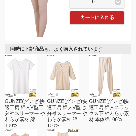
0
カートに入れる
同時に下記商品も、よく購入されています。
GUNZE(グンゼ)快
GUNZE(グンゼ)快
GUNZE(グンゼ)快
適工房 婦人V型三
適工房 婦人V型七
適工房 婦人スラッ
分袖スリーマー や
分袖スリーマー や
クス下 やわらか素
わらか素材 綿
わらか素材 綿
材 本体綿100%
100%
100%