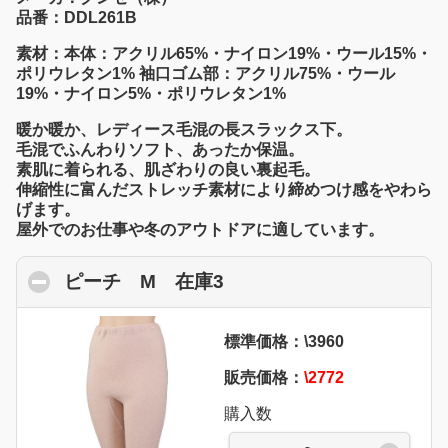
品番：DDL261B
素材：本体：アクリル65%・ナイロン19%・ウール15%・
ポリウレタン1% 袖口ゴム部：アクリル75%・ウール
19%・ナイロン5%・ポリウレタン1%
暖か暖か、レディース毛混の長スラックス下。
毛混でふんわりソフト、あったか保温。
素肌に着られる、肌ざわりの良い裏起毛。
伸縮性に富んだストレッチ素材により締めつけ感をやわら
げます。
屋外でのお仕事や冬のアウトドアに適しています。
ピーチ M 在庫3
click to collapse conten
標準価格：\3960
販売価格：
\2772
購入数