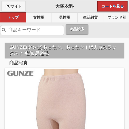
大塚衣料
PCサイト
カートを見る
トップ
女性用
男性用
生活雑貨
ブランド別
商品検索
GUNZE(グンゼ)あったか、あったか！婦人長スラッ
クス下 毛混 裏起毛
商品写真