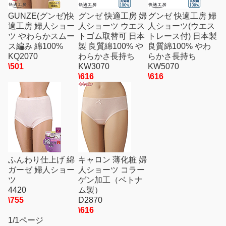
GUNZE(グンゼ)快
グンゼ 快適工房 婦
グンゼ 快適工房 婦
適工房 婦人ショー
人ショーツ ウエス
人ショーツ(ウエス
ツ やわらかスムー
トゴム取替可 日本
トレース付) 日本製
ス編み 綿100%
製 良質綿100% や
良質綿100% やわ
KQ2070
わらかさ長持ち
らかさ長持ち
\501
KW3070
KW5070
\616
\616
ふんわり仕上げ 綿
キャロン 薄化粧 婦
ガーゼ 婦人ショー
人ショーツ コラー
ツ
ゲン加工（ベトナ
4420
ム製）
\755
D2870
\616
1/1ページ