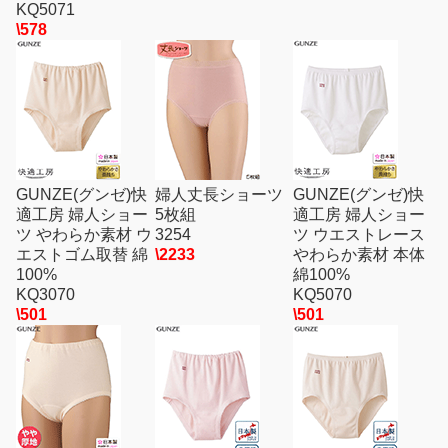
KQ5071
\578
GUNZE(グンゼ)快
婦人丈長ショーツ
GUNZE(グンゼ)快
適工房 婦人ショー
5枚組
適工房 婦人ショー
ツ やわらか素材 ウ
3254
ツ ウエストレース
エストゴム取替 綿
\2233
やわらか素材 本体
100%
綿100%
KQ3070
KQ5070
\501
\501