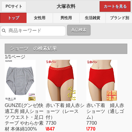
大塚衣料
PCサイト
カートを見る
トップ
女性用
男性用
生活雑貨
ブランド別
商品検索
ショーツ の検索結果
1/1ページ
GUNZE(グンゼ)快
赤い下着 婦人赤シ
赤い下着 婦人赤
適工房 婦人ショー
ョーツ（レース
ショーツ（通しゴ
ツ ウエスト・足口
付）
ム）
テープ やわらか素
7730
7700
材 本体綿100%
\847
\770