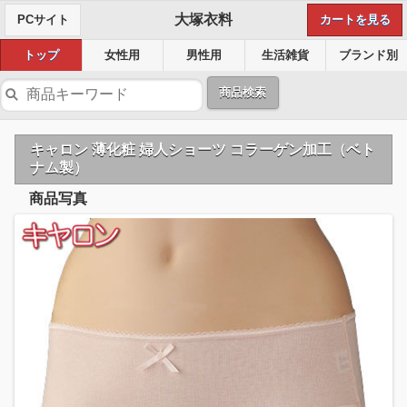
大塚衣料
PCサイト
カートを見る
トップ
女性用
男性用
生活雑貨
ブランド別
商品検索
キャロン 薄化粧 婦人ショーツ コラーゲン加工（ベト
ナム製）
商品写真