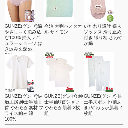
GUNZE(グンゼ)綿
今治 大判バスタオ
いたわり設計 婦人
やさし～く包み込
ル サイモン
ソックス 滑り止め
む100% 婦人レギ
付き 織り柄 さわや
ュラーショーツ は
か綿
き込み丈深め
GUNZE(グンゼ)快
GUNZE(グンゼ) 紳
GUNZE(グンゼ) 紳
適工房 紳士半袖Ｕ
士半袖U首シャツ
士半ズボン下(前あ
首 やわらか素材 フ
やわらか肌着 2枚
き) やわらか肌着 2
ライス編み 綿
組
枚組
100%