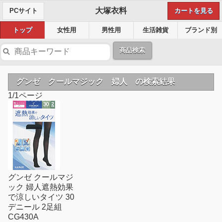
大塚衣料
PCサイト
カートを見る
トップ
女性用
男性用
生活雑貨
ブランド別
商品検索
グンゼ クールマジック 婦人 の検索結果
1/1ページ
グンゼ クールマジ
ック 婦人遮熱効果
で涼しいタイツ 30
デニール 2足組
CG430A