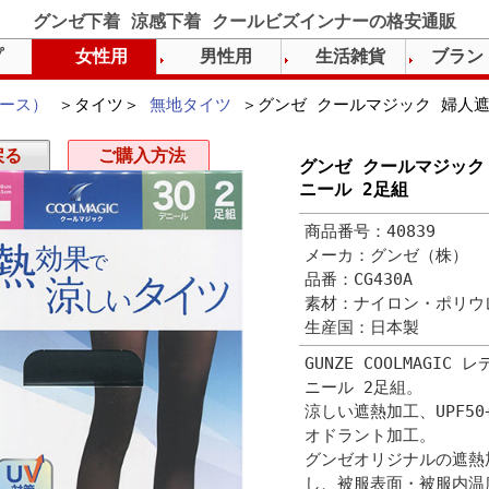
グンゼ下着 涼感下着 クールビズインナーの格安通販
プ
女性用
男性用
生活雑貨
ブラン
ース）
＞タイツ＞
無地タイツ
＞グンゼ クールマジック 婦人遮
戻る
ご購入方法
グンゼ クールマジック
ニール 2足組
商品番号：40839
メーカ：グンゼ（株）
品番：CG430A
素材：ナイロン・ポリウ
生産国：日本製
GUNZE COOLMAGI
ニール 2足組。
涼しい遮熱加工、UPF5
オドラント加工。
グンゼオリジナルの遮熱
し、被服表面・被服内温