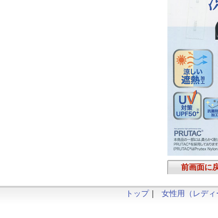
前画面に
トップ
｜
女性用（レディ