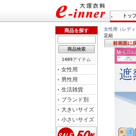
トッ
女性用（レディ
商品を探す
足組
前画面に
1409
アイテム
女性用
男性用
生活雑貨
ブランド別
大きいサイズ
小さいサイズ