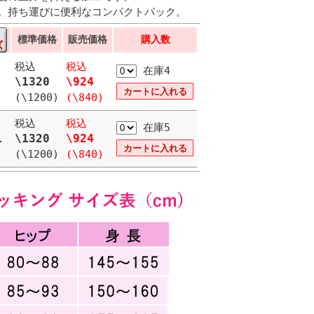
。持ち運びに便利なコンパクトパック。
標準価格
販売価格
購入数
税込
税込
在庫4
\1320
\924
(\1200)
(\840)
税込
税込
在庫5
L
\1320
\924
(\1200)
(\840)