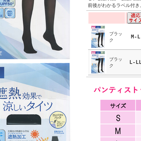
前後がわかるラベル付き
ブラッ
M-L
ク
ブラッ
L-L
ク