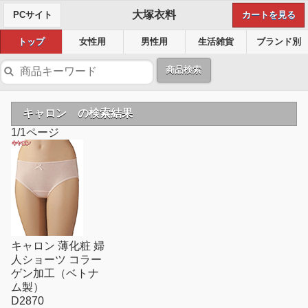
大塚衣料
PCサイト
カートを見る
トップ
女性用
男性用
生活雑貨
ブランド別
商品検索
キャロン の検索結果
1/1ページ
キャロン 薄化粧 婦
人ショーツ コラー
ゲン加工（ベトナ
ム製）
D2870