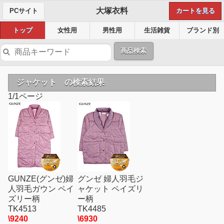
大塚衣料
PCサイト
カートを見る
トップ
女性用
男性用
生活雑貨
ブランド別
商品検索
ジャケット の検索結果
1/1ページ
GUNZE(グンゼ)婦
グンゼ 婦人羽毛ジ
人羽毛ガウン ペイ
ャケット ペイズリ
ズリー柄
ー柄
TK4513
TK4485
\9240
\6930