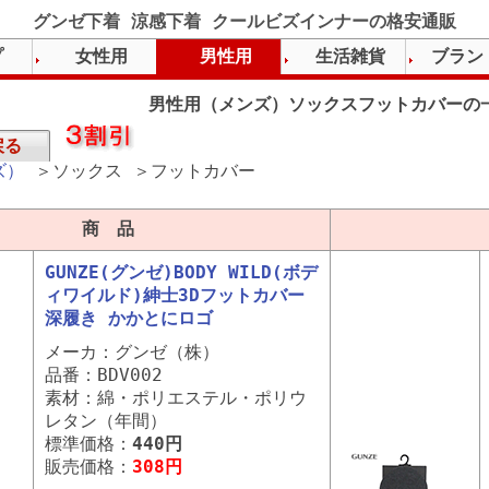
グンゼ下着 涼感下着 クールビズインナーの格安通販
プ
女性用
男性用
生活雑貨
ブラン
男性用（メンズ）ソックスフットカバーの
戻る
ズ）
＞ソックス ＞フットカバー
商 品
GUNZE(グンゼ)BODY WILD(ボデ
ィワイルド)紳士3Dフットカバー
深履き かかとにロゴ
メーカ：グンゼ（株）
品番：BDV002
素材：綿・ポリエステル・ポリウ
レタン（年間）
標準価格：
440円
販売価格：
308円