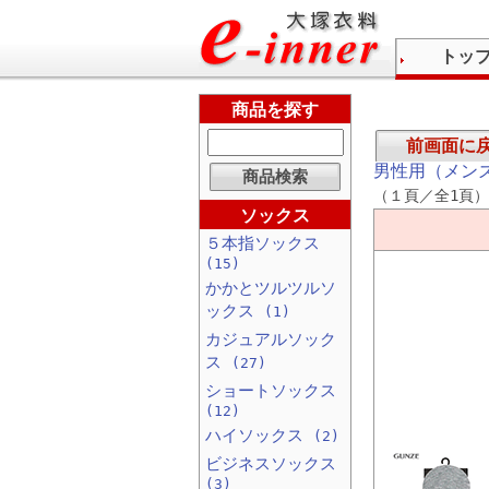
トッ
商品を探す
前画面に
男性用（メン
（１頁／全1頁）
ソックス
５本指ソックス
(15)
かかとツルツルソ
ックス
(1)
カジュアルソック
ス
(27)
ショートソックス
(12)
ハイソックス
(2)
ビジネスソックス
(3)