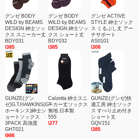
グンゼ BODY
グンゼ BODY
グンゼ ACTIVE
WILD by BEAMS
WILD by BEAMS
STYLE 紳士ソック
DESIGN 紳士ソッ
DESIGN 紳士ソッ
ス くるぶし丈 アー
クス スニーカー丈
クス ショート丈
チサポート
BDY031
BDY032
AS0101
\385
\385
\308
GUNZE(グン
Calzetta 紳士スニ
GUNZE(グンゼ)快
ゼ)G.T.HAWKINS(GT
ーカー丈ソックス
適工房 紳士ソック
ホーキンス)紳士シ
無地 日本製
ス すべり止め付き
ョートソックス
555
ショート丈
3PACK 高強度
\277
GQV151
GHT021
\385
\986