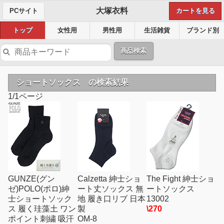
大塚衣料
PCサイト
カートを見る
トップ
女性用
男性用
生活雑貨
ブランド別
商品検索
ショートソックス の検索結果
1/1ページ
GUNZE(グン
Calzetta 紳士ショ
The Fight 紳士ショ
ゼ)POLO(ポロ)紳
ート丈ソックス 無
ートソックス
士ショートソック
地 履き口リブ 日本
13002
ス 履く珪藻土 ワン
製
\270
ポイント刺繍 吸汗
OM-8