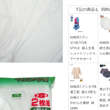
下記の商品も 同時
GUNZE(グン
ゼ)ACTIVE
GUNZ
STYLE 婦人丈長
紳士長
ショートソックス
らか肌
アーチサポート
GUNZE(グンゼ)快
男の下
適工房 婦人V型七
クス（
分袖スリーマー
枚組 綿
やわらか素材 綿
染めチ
100%