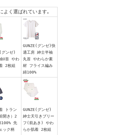
によく選ばれています｡
GUNZE(グンゼ)快
E(グンゼ)
適工房 紳士半袖
袖U首 やわ
丸首 やわらか素
着 2枚組
材 フライス編み
綿100%
着 トラン
GUNZE(グンゼ)
前開き）2
紳士天引きブリー
100% 先
フ(前あき) やわ
ェック柄
らか肌着 2枚組