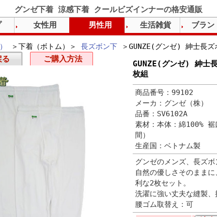
グンゼ下着 涼感下着 クールビズインナーの格安通販
プ
女性用
男性用
生活雑貨
ブラン
）
＞下着（ボトム）＞
長ズボン下
＞GUNZE(グンゼ) 紳士長
戻る
ご購入方法
GUNZE(グンゼ) 紳
枚組
商品番号：99102
メーカ：グンゼ（株）
品番：SV6102A
素材：本体：綿100% 
間）
生産国：ベトナム製
グンゼのメンズ、長ズボ
自然の優しさそのままに
利な2枚セット。
洗濯に強い丈夫な縫製、
腰ゴム取替え：可