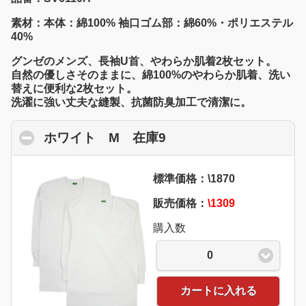
素材：本体：綿100% 袖口ゴム部：綿60%・ポリエステル
40%
グンゼのメンズ、長袖U首、やわらか肌着2枚セット。
自然の優しさそのままに、綿100%のやわらか肌着、洗い
替えに便利な2枚セット。
洗濯に強い丈夫な縫製、抗菌防臭加工で清潔に。
ホワイト M 在庫9
click to collapse cont
標準価格：\1870
販売価格：
\1309
購入数
0
カートに入れる