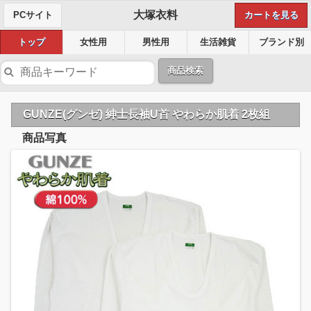
大塚衣料
PCサイト
カートを見る
トップ
女性用
男性用
生活雑貨
ブランド別
商品検索
GUNZE(グンゼ) 紳士長袖U首 やわらか肌着 2枚組
商品写真