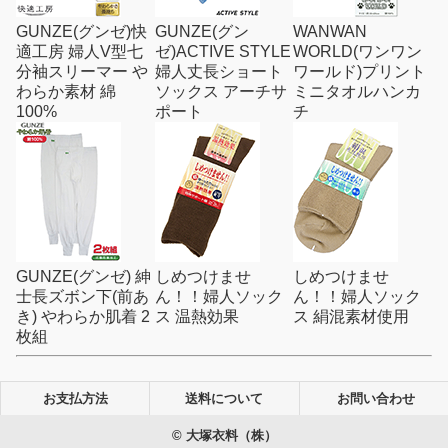
GUNZE(グンゼ)快
GUNZE(グン
WANWAN
適工房 婦人V型七
ゼ)ACTIVE STYLE
WORLD(ワンワン
分袖スリーマー や
婦人丈長ショート
ワールド)プリント
わらか素材 綿
ソックス アーチサ
ミニタオルハンカ
100%
ポート
チ
GUNZE(グンゼ) 紳
しめつけませ
しめつけませ
士長ズボン下(前あ
ん！！婦人ソック
ん！！婦人ソック
き) やわらか肌着 2
ス 温熱効果
ス 絹混素材使用
枚組
お支払方法
送料について
お問い合わせ
© 大塚衣料（株）