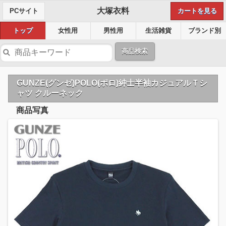
大塚衣料
PCサイト
カートを見る
トップ
女性用
男性用
生活雑貨
ブランド別
商品検索
GUNZE(グンゼ)POLO(ポロ)紳士半袖カジュアルＴシ
ャツ クルーネック
商品写真