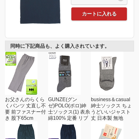
カートに入れる
同時に下記商品も、よく購入されています。
お父さんのらくら
GUNZE(グン
business＆casual
くパンツ 丈直し不
ゼ)POLO(ポロ)紳
紳士ソックス ちょ
要 前ファスナー付
士ソックス(1) 表糸
うどいいジャスト
き 股下65cm
綿100% 定番 リブ
丈 日本製 無地