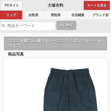
大塚衣料
PCサイト
カートを見る
トップ
女性用
男性用
生活雑貨
ブランド別
商品検索
ウエスト総ゴム 紳士トレーニングズボン ストレート
タイプ
商品写真