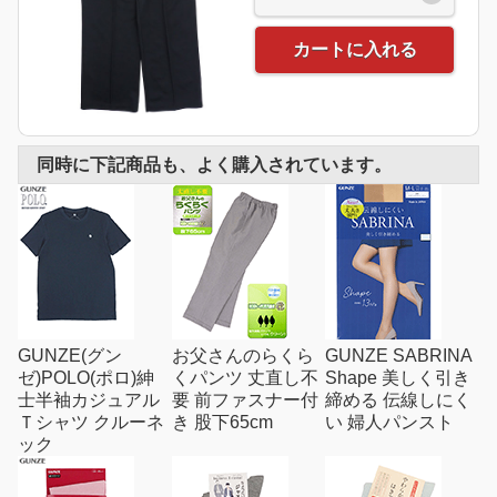
カートに入れる
同時に下記商品も、よく購入されています。
GUNZE(グン
お父さんのらくら
GUNZE SABRINA
ゼ)POLO(ポロ)紳
くパンツ 丈直し不
Shape 美しく引き
士半袖カジュアル
要 前ファスナー付
締める 伝線しにく
Ｔシャツ クルーネ
き 股下65cm
い 婦人パンスト
ック