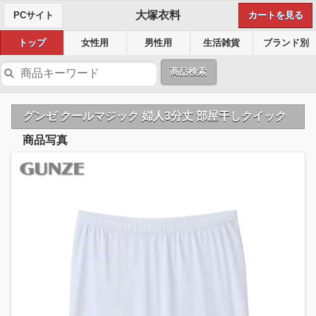
大塚衣料
PCサイト
カートを見る
トップ
女性用
男性用
生活雑貨
ブランド別
商品検索
グンゼ クールマジック 婦人3分丈 部屋干しクイック
商品写真