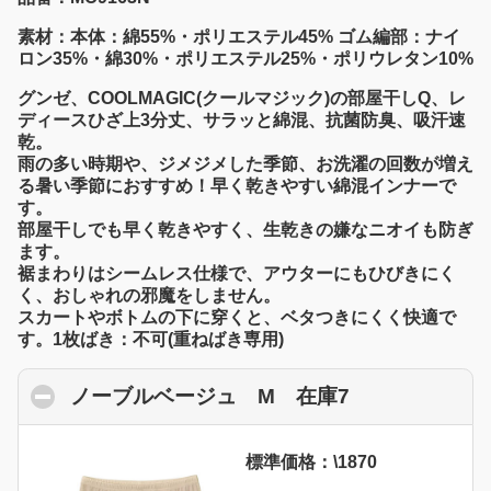
素材：本体：綿55%・ポリエステル45% ゴム編部：ナイ
ロン35%・綿30%・ポリエステル25%・ポリウレタン10%
グンゼ、COOLMAGIC(クールマジック)の部屋干しQ、レ
ディースひざ上3分丈、サラッと綿混、抗菌防臭、吸汗速
乾。
雨の多い時期や、ジメジメした季節、お洗濯の回数が増え
る暑い季節におすすめ！早く乾きやすい綿混インナーで
す。
部屋干しでも早く乾きやすく、生乾きの嫌なニオイも防ぎ
ます。
裾まわりはシームレス仕様で、アウターにもひびきにく
く、おしゃれの邪魔をしません。
スカートやボトムの下に穿くと、ベタつきにくく快適で
す。1枚ばき：不可(重ねばき専用)
ノーブルベージュ M 在庫7
click to colla
標準価格：\1870