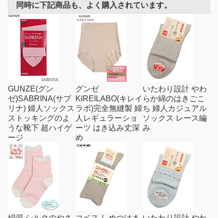
同時に下記商品も、よく購入されています。
GUNZE(グン
グンゼ
いたわり設計 やわ
ゼ)SABRINA(サブ
KIREILABO(キレイ
らか綿のはきごこ
リナ) 婦人ソックス
ラボ)完全無縫製 婦
ち 婦人カジュアル
ストッキングのよ
人レギュラーショ
ソックス レース編
うな靴下 超ハイゲ
ーツ はき込み丈深
み
ージ
め
絹混 シルクのやさ
コベス しめつけま
いたわり設計 やわ