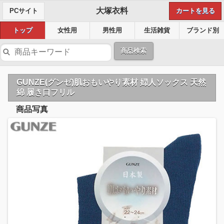
大塚衣料
PCサイト
カートを見る
トップ
女性用
男性用
生活雑貨
ブランド別
商品検索
GUNZE(グンゼ)肌おもいやり素材 婦人ソックス 天然
綿 履き口フリル
商品写真