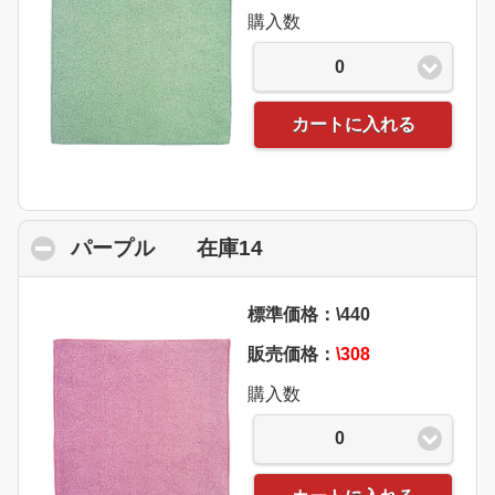
購入数
0
カートに入れる
パープル 在庫14
click to collapse conte
標準価格：\440
販売価格：
\308
購入数
0