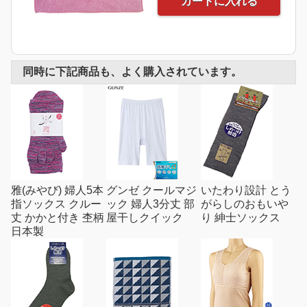
カートに入れる
同時に下記商品も、よく購入されています。
雅(みやび) 婦人5本
グンゼ クールマジ
いたわり設計 とう
指ソックス クルー
ック 婦人3分丈 部
がらしのおもいや
丈 かかと付き 杢柄
屋干しクイック
り 紳士ソックス
日本製