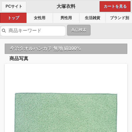
大塚衣料
PCサイト
カートを見る
トップ
女性用
男性用
生活雑貨
ブランド別
商品検索
今治タオルハンカチ 無地 綿100%
商品写真