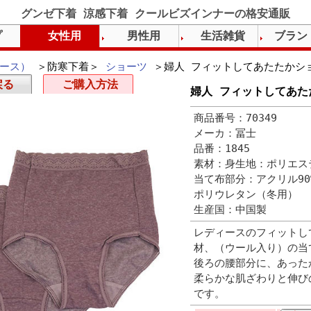
グンゼ下着 涼感下着 クールビズインナーの格安通販
プ
女性用
男性用
生活雑貨
ブラン
ース）
＞防寒下着＞
ショーツ
＞婦人 フィットしてあたたかショ
戻る
ご購入方法
婦人 フィットしてあた
商品番号：70349
メーカ：冨士
品番：1845
素材：身生地：ポリエステ
当て布部分：アクリル90
ポリウレタン（冬用）
生産国：中国製
レディースのフィットし
材、（ウール入り）の当
後ろの腰部分に、あった
柔らかな肌ざわりと伸び
です。