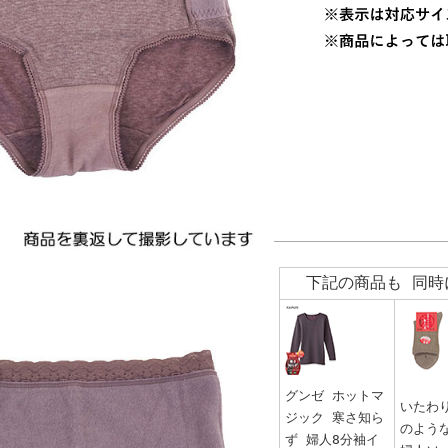
下記の商品も 同時
グンゼ ホットマ
いたわ
ジック 寒さ知ら
のよう
ず 婦人8分袖イ