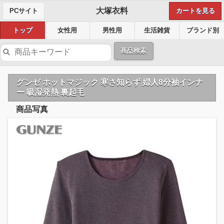
大塚衣料
PCサイト
カートを見る
トップ
女性用
男性用
生活雑貨
ブランド別
商品検索
グンゼ ホットマジック 寒さ知らず 婦人8分袖インナ
ー 吸湿発熱 裏起毛
商品写真