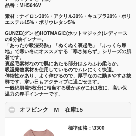
品番：MH5646V
素材：ナイロン30%・アクリル30%・キュプラ20%・ポリ
エステル15%・ポリウレタン5%
GUNZE(グンゼ)HOTMAGIC(ホットマジック)レディース
の8分袖インナー。
「あったか吸湿発熱」「ぬくぬく裏起毛」「ふっくら厚
地」で寒い冬にオススメする「寒さ知らず」シリーズの肌
着です。
裏起毛素材なので肌にあたる部分はふわふわ柔らか。
吸湿発熱素材を使用しているのでムレにくく快適。
伸縮性があり、よく伸びるので、厚手なのに動きやすさ抜
群です。寒い日もアクティブに過ごせます。
一般綿肌着5枚分に相当する暖かさがこれ1枚に。高い保
温力の厚手インナーです。
オフピンク M 在庫15
click to collapse c
標準価格：\3300