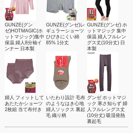
GUNZE(グン
GUNZE(グンゼ)レ
GUNZE(グンゼ) ホ
ゼ)HOTMAGIC(ホ
ギュラーショーツ
ットマジック 集中
ットマジック)集中
ひびきにくい綿
保温 婦人フルレン
保温 婦人8分袖イ
85% 1分丈
グス丈(10分丈) 日
ンナー 日本製
本製
婦人 フィットして
いたわり設計 毛布
グンゼ ホットマジ
あたたかショーツ
のようなはき心地
ック 寒さ知らず 婦
2枚組 当て布付き
婦人ソックス 裏起
人フルレングス丈
毛 織り柄
(10分丈) 吸湿発熱
裏起毛