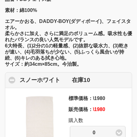
素材：綿100%
エアーかおる、DADDY-BOY(ダディボーイ)、フェイスタ
オル。
柔らかさに加え、さらに満足のボリューム感。吸水性も優
れたバランスの良い人気モデルです。
6大特長、(1)2分の1の軽量感、(2)抜群な吸水力、(3)乾き
が速い、(4)毛羽落ちが少ない、(5)ふっくら風合いが持
続、(6)キレのある拭き心地。
サイズ：約34cm×85cm。今治製。
スノーホワイト 在庫10
click to collaps
標準価格：\1980
販売価格：
\1980
購入数
0