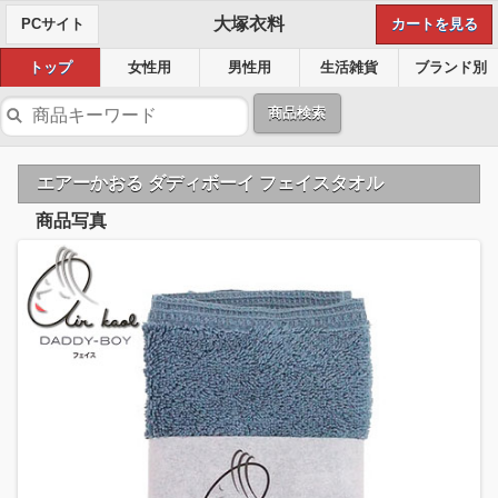
大塚衣料
PCサイト
カートを見る
トップ
女性用
男性用
生活雑貨
ブランド別
商品検索
エアーかおる ダディボーイ フェイスタオル
商品写真