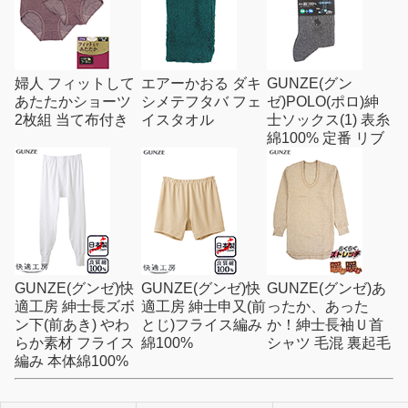
婦人 フィットして
エアーかおる ダキ
GUNZE(グン
あたたかショーツ
シメテフタバ フェ
ゼ)POLO(ポロ)紳
2枚組 当て布付き
イスタオル
士ソックス(1) 表糸
綿100% 定番 リブ
GUNZE(グンゼ)快
GUNZE(グンゼ)快
GUNZE(グンゼ)あ
適工房 紳士長ズボ
適工房 紳士申又(前
ったか、あった
ン下(前あき) やわ
とじ)フライス編み
か！紳士長袖Ｕ首
らか素材 フライス
綿100%
シャツ 毛混 裏起毛
編み 本体綿100%