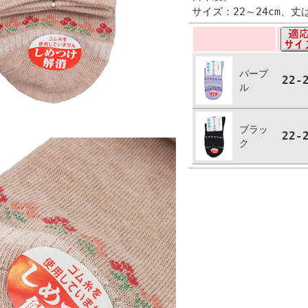
サイズ：22～24cm、丈
パープ
22-
ル
ブラッ
22-
ク