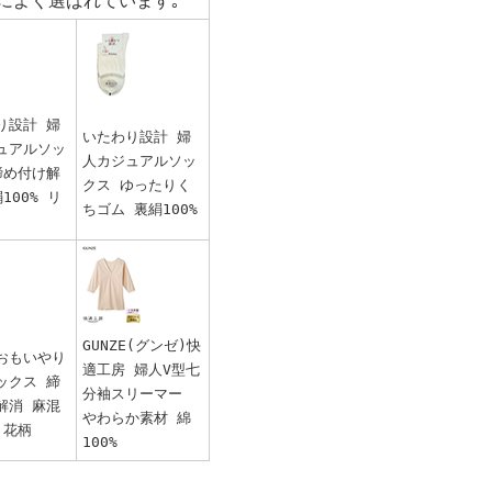
によく選ばれています｡
り設計 婦
いたわり設計 婦
ュアルソッ
人カジュアルソッ
締め付け解
クス ゆったりく
100% リ
ちゴム 裏絹100%
GUNZE(グンゼ)快
おもいやり
適工房 婦人V型七
ックス 締
分袖スリーマー
解消 麻混
やわらか素材 綿
 花柄
100%