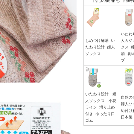
下記の商品も 同時
いたわ
しめつけ解消 い
人カジ
たわり設計 婦人
クス 
ソックス
消 裏絹
ブ
いたわり設計 婦
自然の
人ソックス 小花
婦人ソ
ライン 滑り止め
め付け
付き ゆったり口
日本製
ゴム