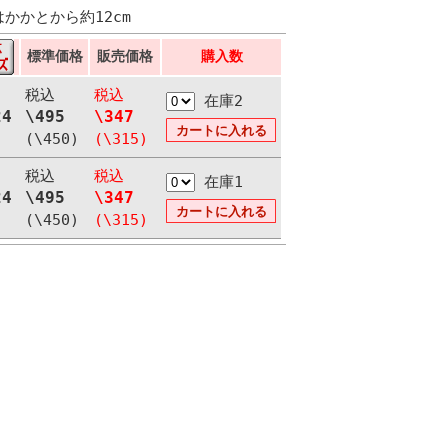
はかかとから約12cm
標準価格
販売価格
購入数
税込
税込
在庫2
24
\495
\347
(\450)
(\315)
税込
税込
在庫1
24
\495
\347
(\450)
(\315)