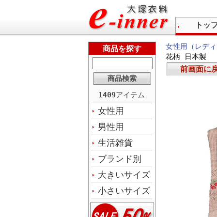
トッ
女性用（レディ
商品を探す
花柄 日本製
前画面に
1409
アイテム
女性用
男性用
生活雑貨
ブランド別
大きいサイズ
小さいサイズ