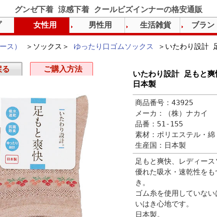
グンゼ下着 涼感下着 クールビズインナーの格安通販
プ
女性用
男性用
生活雑貨
ブラン
ース）
＞ソックス＞
ゆったり口ゴムソックス
＞いたわり設計 
戻る
ご購入方法
いたわり設計 足もと爽
日本製
商品番号：43925
メーカ：（株）ナカイ
品番：51-155
素材：ポリエステル・綿
生産国：日本製
足もと爽快、レディース
優れた吸水・速乾性をも
き。
ゴム糸を使用していない
いはき心地です。
日本製。