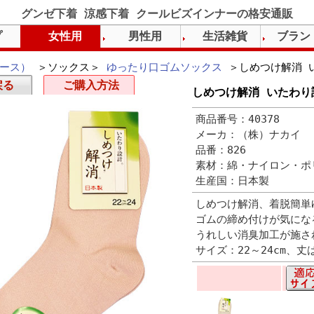
グンゼ下着 涼感下着 クールビズインナーの格安通販
プ
女性用
男性用
生活雑貨
ブラン
ース）
＞ソックス＞
ゆったり口ゴムソックス
＞しめつけ解消 
戻る
ご購入方法
しめつけ解消 いたわり
商品番号：40378
メーカ：（株）ナカイ
品番：826
素材：綿・ナイロン・ポ
生産国：日本製
しめつけ解消、着脱簡単
ゴムの締め付けが気にな
うれしい消臭加工が施さ
サイズ：22～24cm、丈