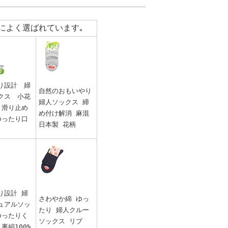
によく選ばれています｡
り設計 婦
自然のおもいやり
クス 小花
婦人ソックス 締
 滑り止め
め付け解消 麻混
ゆったり口
日本製 花柄
り設計 婦
さわやか綿 ゆっ
ュアルソッ
たり 婦人クルー
ゆったりく
ソックス リブ
裏絹100%