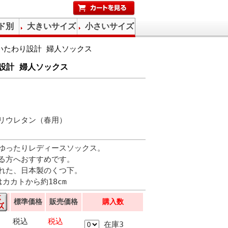
ド別
大きいサイズ
小さいサイズ
いたわり設計 婦人ソックス
設計 婦人ソックス
リウレタン（春用）
ゆったりレディースソックス。
る方へおすすめです。
れた、日本製のくつ下。
はカカトから約18cm
標準価格
販売価格
購入数
税込
税込
在庫3