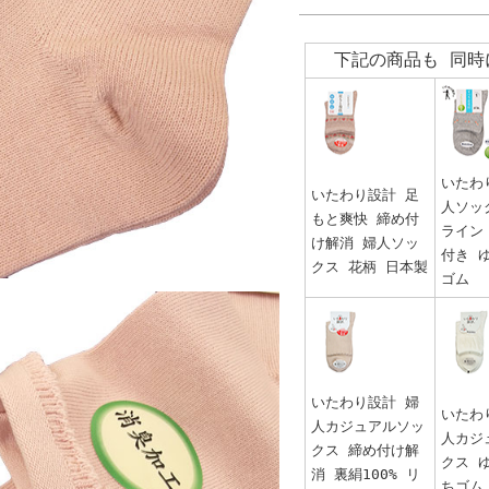
下記の商品も 同時
いたわ
いたわり設計 足
人ソッ
もと爽快 締め付
ライン
け解消 婦人ソッ
付き 
クス 花柄 日本製
ゴム
いたわり設計 婦
いたわ
人カジュアルソッ
人カジ
クス 締め付け解
クス 
消 裏絹100% リ
ちゴム 