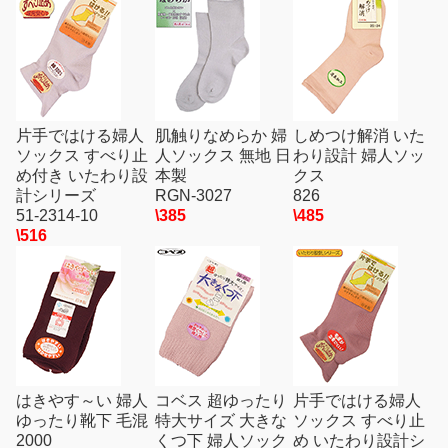
片手ではける婦人
肌触りなめらか 婦
しめつけ解消 いた
ソックス すべり止
人ソックス 無地 日
わり設計 婦人ソッ
め付き いたわり設
本製
クス
計シリーズ
RGN-3027
826
51-2314-10
\385
\485
\516
はきやす～い 婦人
コベス 超ゆったり
片手ではける婦人
ゆったり靴下 毛混
特大サイズ 大きな
ソックス すべり止
2000
くつ下 婦人ソック
め いたわり設計シ