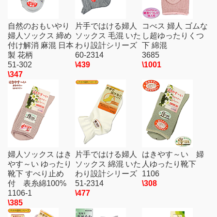
自然のおもいやり
片手ではける婦人
コべス 婦人 ゴムな
婦人ソックス 締め
ソックス 毛混 いた
し超ゆったりくつ
付け解消 麻混 日本
わり設計シリーズ
下 綿混
製 花柄
60-2314
3685
51-302
\439
\1001
\347
婦人ソックス はき
片手ではける婦人
はきやす～い 婦
やす～い ゆったり
ソックス 綿混 いた
人ゆったり靴下
靴下 すべり止め
わり設計シリーズ
1106
付 表糸綿100%
51-2314
\308
1106-1
\477
\385