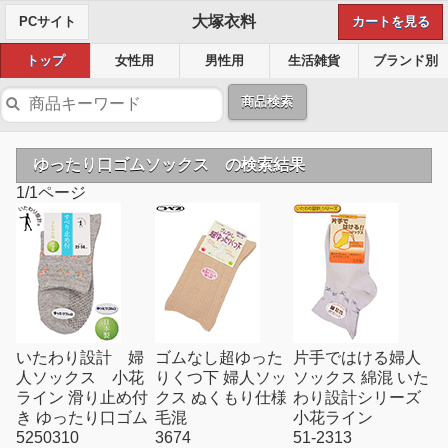
大塚衣料
PCサイト
カートを見る
トップ
女性用
男性用
生活雑貨
ブランド別
商品検索
ゆったり口ゴムソックス の検索結果
1/1ページ
いたわり設計 婦
ゴムなし超ゆった
片手ではける婦人
人ソックス 小花
りくつ下 婦人ソッ
ソックス 綿混 いた
ライン 滑り止め付
クス ぬくもり仕様
わり設計シリーズ
き ゆったり口ゴム
毛混
小花ライン
5250310
3674
51-2313