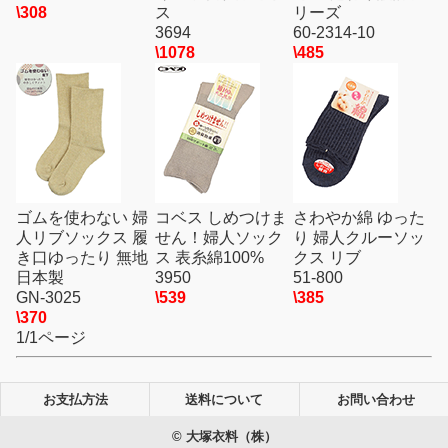
\308
ス
リーズ
3694
60-2314-10
\1078
\485
ゴムを使わない 婦
コベス しめつけま
さわやか綿 ゆった
人リブソックス 履
せん！婦人ソック
り 婦人クルーソッ
き口ゆったり 無地
ス 表糸綿100%
クス リブ
日本製
3950
51-800
GN-3025
\539
\385
\370
1/1ページ
お支払方法
送料について
お問い合わせ
© 大塚衣料（株）