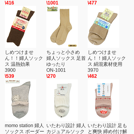
\416
\1001
\477
しめつけませ
ちょっと小さめ
しめつけませ
ん！！婦人ソック
婦人ソックス 足首
ん！！婦人ソック
ス 温熱効果
ゆったり
ス 絹混素材使用
3900
ON-1001
3970
\539
\270
\462
momo station 婦人
いたわり設計 婦人
いたわり設計 足も
ソックス ボーダー
カジュアルソック
と爽快 締め付け解