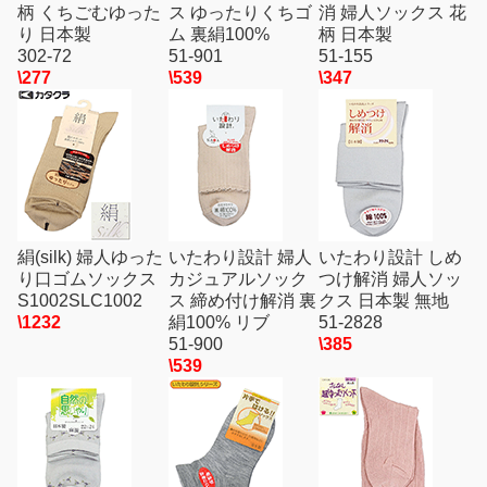
柄 くちごむゆった
ス ゆったりくちゴ
消 婦人ソックス 花
り 日本製
ム 裏絹100%
柄 日本製
302-72
51-901
51-155
\277
\539
\347
絹(silk) 婦人ゆった
いたわり設計 婦人
いたわり設計 しめ
り口ゴムソックス
カジュアルソック
つけ解消 婦人ソッ
S1002SLC1002
ス 締め付け解消 裏
クス 日本製 無地
\1232
絹100% リブ
51-2828
51-900
\385
\539