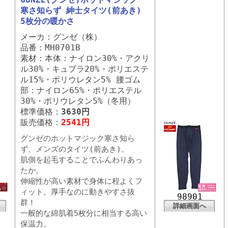
寒さ知らず 紳士タイツ(前あき)
5枚分の暖かさ
メーカ：グンゼ（株）
品番：MH0701B
素材：本体：ナイロン30%・アクリ
ル30%・キュプラ20%・ポリエステ
ル15%・ポリウレタン5% 腰ゴム
部：ナイロン65%・ポリエステル
30%・ポリウレタン5%（冬用）
標準価格：
3630円
販売価格：
2541円
グンゼのホットマジック寒さ知ら
ず、メンズのタイツ(前あき)。
肌側を起毛することでふんわりあっ
たか。
伸縮性が高い素材で身体に程よくフ
ィット。厚手なのに動きやすさ抜
98901
群！
詳細画面へ
一般的な綿肌着5枚分に相当する高い
保温力。