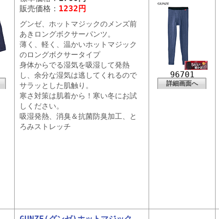
販売価格：
1232円
グンゼ、ホットマジックのメンズ前
あきロングボクサーパンツ。
薄く、軽く、温かいホットマジック
のロングボクサータイプ
身体からでる湿気を吸湿して発熱
96701
し、余分な湿気は逃してくれるので
詳細画面へ
サラッとした肌触り。
寒さ対策は肌着から！寒い冬にお試
しください。
吸湿発熱、消臭＆抗菌防臭加工、と
ろみストレッチ
GUNZE(グンゼ)ホットマジック