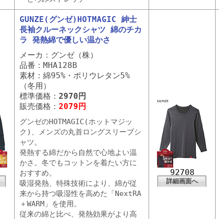
GUNZE(グンゼ)HOTMAGIC 紳士
長袖クルーネックシャツ 綿のチカ
ラ 発熱綿で優しい温かさ
メーカ：グンゼ（株）
品番：MHA128B
素材：綿95%・ポリウレタン5%
（冬用）
標準価格：
2970円
販売価格：
2079円
グンゼのHOTMAGIC(ホットマジッ
ク)、メンズの丸首ロングスリーブシ
ャツ。
発熱する綿だから自然で心地よい温
かさ。冬でもコットンを着たい方に
92708
おすすめ。
詳細画面へ
吸湿発熱、特殊技術により、綿が従
来から持つ吸湿性を高めた「NextRA
＋WARM」を使用。
従来の綿と比べ、発熱効果がより高