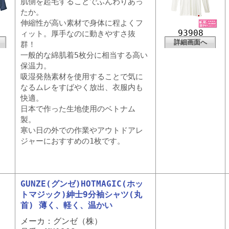
肌側を起毛することでふんわりあっ
たか。
伸縮性が高い素材で身体に程よくフ
93908
ィット。厚手なのに動きやすさ抜
詳細画面へ
群！
一般的な綿肌着5枚分に相当する高い
保温力。
吸湿発熱素材を使用することで気に
なるムレをすばやく放出、衣服内も
快適。
日本で作った生地使用のベトナム
製。
寒い日の外での作業やアウトドアレ
ジャーにおすすめの1枚です。
GUNZE(グンゼ)HOTMAGIC(ホッ
トマジック)紳士9分袖シャツ(丸
首) 薄く、軽く、温かい
メーカ：グンゼ（株）