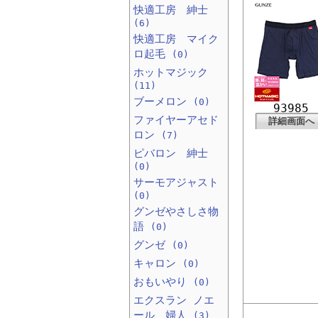
快適工房 紳士
(6)
快適工房 マイク
ロ起毛
(0)
ホットマジック
(11)
ブーメロン
(0)
93985
ファイヤーアセド
詳細画面へ
ロン
(7)
ピバロン 紳士
(0)
サーモアジャスト
(0)
グンゼやさしさ物
語
(0)
グンゼ
(0)
キャロン
(0)
おもいやり
(0)
エクスラン ノエ
ール 婦人
(3)