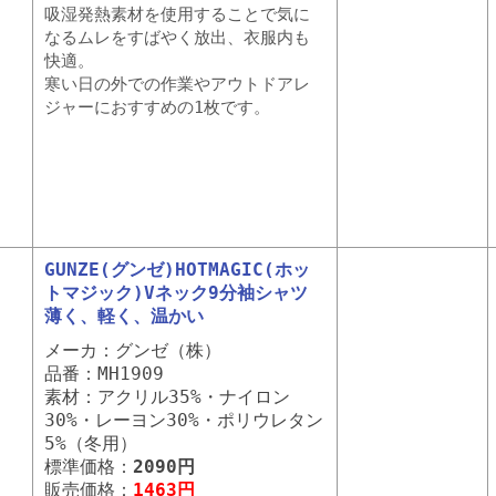
吸湿発熱素材を使用することで気に
なるムレをすばやく放出、衣服内も
快適。
寒い日の外での作業やアウトドアレ
ジャーにおすすめの1枚です。
GUNZE(グンゼ)HOTMAGIC(ホッ
トマジック)Vネック9分袖シャツ
薄く、軽く、温かい
メーカ：グンゼ（株）
品番：MH1909
素材：アクリル35%・ナイロン
30%・レーヨン30%・ポリウレタン
5%（冬用）
標準価格：
2090円
販売価格：
1463円