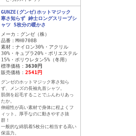
GUNZE(グンゼ)ホットマジック
寒さ知らず 紳士ロングスリーブシ
ャツ 5枚分の暖かさ
メーカ：グンゼ（株）
品番：MH0708B
素材：ナイロン30%・アクリル
30%・キュプラ20%・ポリエステル
15%・ポリウレタン5%（冬用）
標準価格：
3630円
販売価格：
2541円
グンゼのホットマジック寒さ知ら
ず、メンズの長袖丸首シャツ。
肌側を起毛することでふんわりあっ
たか。
伸縮性が高い素材で身体に程よくフ
ィット。厚手なのに動きやすさ抜
群！
一般的な綿肌着5枚分に相当する高い
保温力。