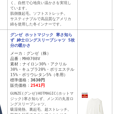
く、自然で心地良い温かさを実現し
ています。
肌側微起毛。ソフトストレッチ。
サスティナブルで高品質なアメリカ
綿を使用した冬インナーです。
グンゼ ホットマジック 寒さ知ら
ず 紳士ロングスリーブシャツ 5枚
分の暖かさ
メーカ：グンゼ（株）
品番：MH0708V
素材：ナイロン30%・アクリル
30%・キュプラ20%・ポリエステル
15%・ポリウレタン5%（冬用）
標準価格：
3630円
販売価格：
2541円
GUNZE(グンゼ)HOTMAGIC(ホットマ
ジック)寒さ知らず、メンズの丸首ロ
ングスリーブシャツ。
吸湿発熱、裏起毛、超ストレッチ。