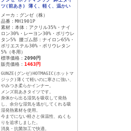
ツ(前あき) 薄く、軽く、温かい
メーカ：グンゼ（株）
品番：MH1901P
素材：本体：アクリル35%・ナイ
ロン30%・レーヨン30%・ポリウレ
タン5% 腰ゴム部：ナイロン65%・
ポリエステル30%・ポリウレタン
5%（冬用）
標準価格：
2090円
販売価格：
1463円
GUNZE(グンゼ)HOTMAGIC(ホットマ
ジック)薄くて軽いのに寒さに強い、
やみつき柔らかインナー。
メンズ前あきタイツです。
身体から出る湿気を吸収して発熱
し、余分な湿気を逃がしてくれる吸
湿発熱素材を使用。
今までにない軽さと保温性、ぬくも
りを追求しました。
消臭・抗菌加工で快適。