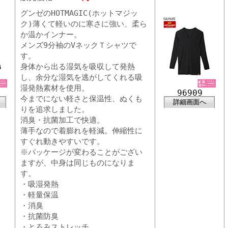
グンゼのHOTMAGIC(ホットマジッ
ク)薄くて軽いのに寒さに強い、柔ら
か温かインナー。
メンズ9分袖のVネックＴシャツで
す。
身体から出る湿気を吸収して発熱
し、余分な湿気を逃がしてくれる吸
湿発熱素材を使用。
96909
今までにない軽さと保温性、ぬくも
詳細画面へ
りを追求しました。
消臭・抗菌加工で快適。
薄手なので着膨れを軽減。伸縮性に
すぐれ動きやすいです。
※パッケージが変わることがござい
ますが、中身は同じものになりま
す。
・吸湿発熱
・軽量保温
・消臭
・抗菌防臭
・とろみストレッチ