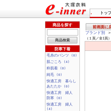
トッ
商品を探す
前画面に
ブランド別
＞
（１頁／全1頁
防寒下着
毛糸のパンツ
(0)
肌ごころ
(4)
粋肌着
(0)
純毛
(0)
快適工房 暮らし
あたたか
(0)
快適工房 婦人
防寒
(0)
快適工房 婦人
(4)