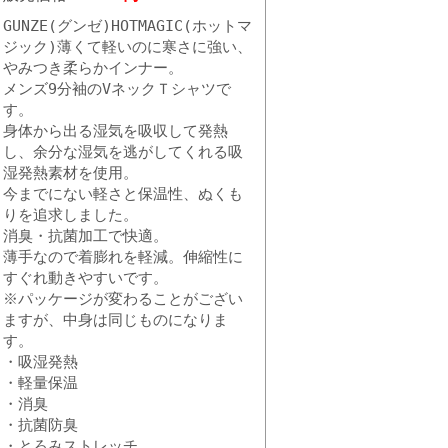
GUNZE(グンゼ)HOTMAGIC(ホットマ
ジック)薄くて軽いのに寒さに強い、
やみつき柔らかインナー。
メンズ9分袖のVネックＴシャツで
す。
身体から出る湿気を吸収して発熱
し、余分な湿気を逃がしてくれる吸
湿発熱素材を使用。
今までにない軽さと保温性、ぬくも
りを追求しました。
消臭・抗菌加工で快適。
薄手なので着膨れを軽減。伸縮性に
すぐれ動きやすいです。
※パッケージが変わることがござい
ますが、中身は同じものになりま
す。
・吸湿発熱
・軽量保温
・消臭
・抗菌防臭
・とろみストレッチ