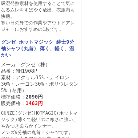
吸湿発熱素材を使用することで気に
なるムレをすばやく放出、衣服内も
快適。
寒い日の外での作業やアウトドアレ
ジャーにおすすめの1枚です。
グンゼ ホットマジック 紳士9分
袖シャツ(丸首) 薄く、軽く、温
かい
メーカ：グンゼ（株）
品番：MH1908P
素材：アクリル35%・ナイロン
30%・レーヨン30%・ポリウレタン
5%（冬用）
標準価格：
2090円
販売価格：
1463円
GUNZE(グンゼ)HOTMAGIC(ホットマ
ジック)薄くて軽いのに寒さに強い、
やみつき柔らかインナー。
メンズ9分袖の丸首Ｔシャツです。