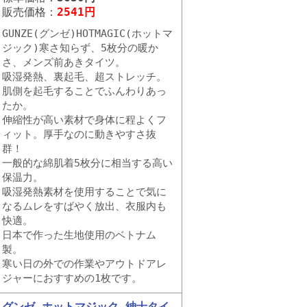
販売価格：
2541円
GUNZE(グンゼ)HOTMAGIC(ホットマ
ジック)寒さ知らず、5枚分の暖か
さ、メンズ前あきタイツ。
吸湿発熱、裏起毛、超ストレッチ。
肌側を起毛することでふんわりあっ
たか。
伸縮性が高い素材で身体に程よくフ
ィット。厚手なのに動きやすさ抜
群！
一般的な綿肌着5枚分に相当する高い
保温力。
吸湿発熱素材を使用することで気に
なるムレをすばやく放出、衣服内も
快適。
日本で作った生地使用のベトナム
製。
寒い日の外での作業やアウトドアレ
ジャーにおすすめの1枚です。
グンゼ ホットマジック 紳士タイ