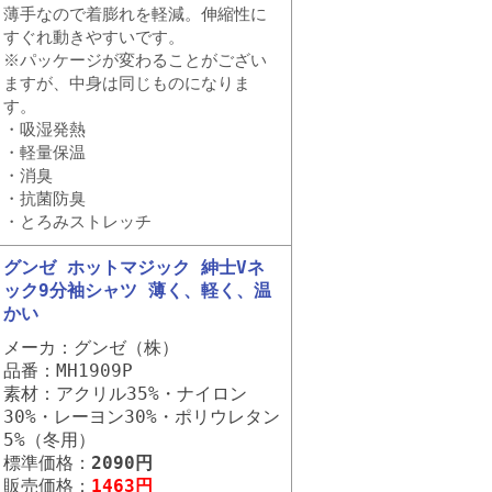
薄手なので着膨れを軽減。伸縮性に
すぐれ動きやすいです。
※パッケージが変わることがござい
ますが、中身は同じものになりま
す。
・吸湿発熱
・軽量保温
・消臭
・抗菌防臭
・とろみストレッチ
グンゼ ホットマジック 紳士Vネ
ック9分袖シャツ 薄く、軽く、温
かい
メーカ：グンゼ（株）
品番：MH1909P
素材：アクリル35%・ナイロン
30%・レーヨン30%・ポリウレタン
5%（冬用）
標準価格：
2090円
販売価格：
1463円