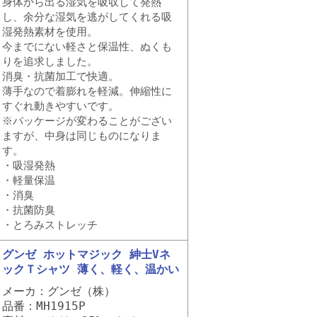
身体から出る湿気を吸収して発熱
し、余分な湿気を逃がしてくれる吸
湿発熱素材を使用。
今までにない軽さと保温性、ぬくも
りを追求しました。
消臭・抗菌加工で快適。
薄手なので着膨れを軽減。伸縮性に
すぐれ動きやすいです。
※パッケージが変わることがござい
ますが、中身は同じものになりま
す。
・吸湿発熱
・軽量保温
・消臭
・抗菌防臭
・とろみストレッチ
グンゼ ホットマジック 紳士Vネ
ックＴシャツ 薄く、軽く、温かい
メーカ：グンゼ（株）
品番：MH1915P