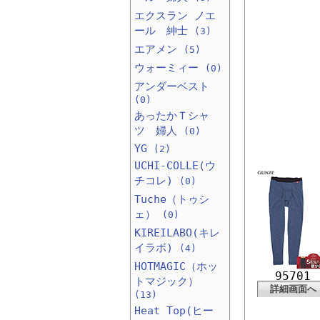
エクスラン ノエ
ール 紳士
(3)
エアメン
(5)
ウォーミィー
(0)
アンダーベスト
(0)
あったかＴシャ
ツ 婦人
(0)
YG
(2)
UCHI-COLLE(ウ
チコレ)
(0)
Tuche（トゥシ
ェ）
(0)
KIREILABO(キレ
イラボ)
(4)
HOTMAGIC（ホッ
95701
トマジック）
詳細画面へ
(13)
Heat Top(ヒー