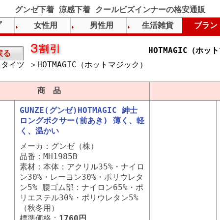
グンゼ下着 涼感下着 クールビズインナーの格安通販
プ
女性用
男性用
生活雑貨
ブラン
HOTMAGIC（ホ
戻る
タイツ ＞HOTMAGIC（ホットマジック）
）
商 品
GUNZE(グンゼ)HOTMAGIC 紳士
ロングボクサー(前あき) 薄く、軽
く、温かい
メーカ：グンゼ（株）
品番：MH1985B
素材：本体：アクリル35%・ナイロ
ン30%・レーヨン30%・ポリウレタ
ン5% 腰ゴム部：ナイロン65%・ポ
リエステル30%・ポリウレタン5%
（秋冬用）
標準価格：
1760円