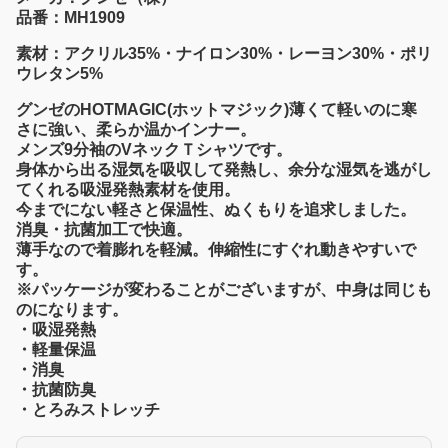
品番：MH1909
素材：アクリル35%・ナイロン30%・レーヨン30%・ポリ
ウレタン5%
グンゼのHOTMAGIC(ホットマジック)薄くて軽いのに寒
さに強い、柔らか温かインナー。
メンズ9分袖のVネックＴシャツです。
身体から出る湿気を吸収して発熱し、余分な湿気を逃がし
てくれる吸湿発熱素材を使用。
今までにない軽さと保温性、ぬくもりを追求しました。
消臭・抗菌加工で快適。
薄手なので着膨れを軽減。伸縮性にすぐれ動きやすいで
す。
※パッケージが変わることがございますが、中身は同じも
のになります。
・吸湿発熱
・軽量保温
・消臭
・抗菌防臭
・とろみストレッチ