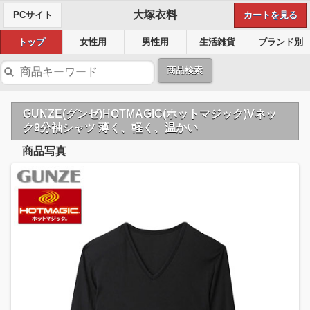
大塚衣料
PCサイト
カートを見る
トップ
女性用
男性用
生活雑貨
ブランド別
商品検索
GUNZE(グンゼ)HOTMAGIC(ホットマジック)Vネッ
ク9分袖シャツ 薄く、軽く、温かい
商品写真