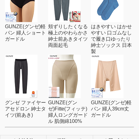
GUNZE(グンゼ)軽
頬ずりしたくなる
はきやすい はかせ
パン 婦人ショート
極上のやわらかさ
やすい 口ゴムなし
ガードル
紳士前あきタイツ
で履き口ゆったり
両面起毛
紳士ソックス 日本
製
グンゼ ファイヤー
GUNZE(グン
GUNZE(グンゼ)軽
アセドロン 紳士タ
ゼ)Fitte(フィッテ)
パン 婦人39cm丈
イツ(前あき)
婦人ロングガード
ガードル
ル 肌側綿100%