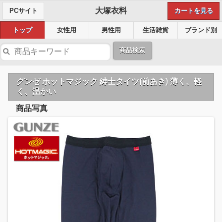
大塚衣料
PCサイト
カートを見る
トップ
女性用
男性用
生活雑貨
ブランド別
商品検索
グンゼ ホットマジック 紳士タイツ(前あき) 薄く、軽
く、温かい
商品写真