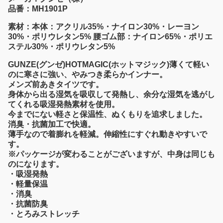
品番：MH1901P
素材：本体：アクリル35%・ナイロン30%・レーヨン
30%・ポリウレタン5% 腰ゴム部：ナイロン65%・ポリエ
ステル30%・ポリウレタン5%
GUNZE(グンゼ)HOTMAGIC(ホットマジック)薄くて軽い
のに寒さに強い、やみつき柔らかインナー。
メンズ前あきタイツです。
身体から出る湿気を吸収して発熱し、余分な湿気を逃がし
てくれる吸湿発熱素材を使用。
今までにない軽さと保温性、ぬくもりを追求しました。
消臭・抗菌加工で快適。
薄手なので着膨れを軽減。伸縮性にすぐれ動きやすいで
す。
※パッケージが変わることがございますが、中身は同じも
のになります。
・吸湿発熱
・軽量保温
・消臭
・抗菌防臭
・とろみストレッチ