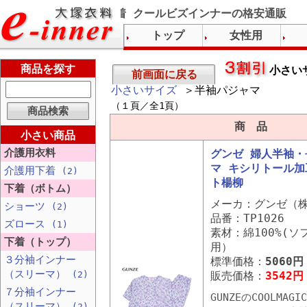
グンゼ下着 涼感下着 クールビズインナーの格安通販
トップ
女性用
商品を探す
小さい
前画面に戻る
小さいサイズ
＞半袖パジャマ
（１頁／全1頁）
商 品
小さい商品
介護用衣料
グンゼ 婦人半袖・
マ キシリトール加工
介護用下着
(2)
ト楊柳
下着（ボトム）
メーカ：グンゼ（
ショーツ
(2)
品番：TP1026
ズロース
(1)
素材：綿100%(ソ
下着（トップ）
用）
３分袖インナー
標準価格：
5060円
（スリーマ）
(2)
販売価格：
3542円
７分袖インナー
GUNZEのCOOLMA
（スリーマ）
(2)