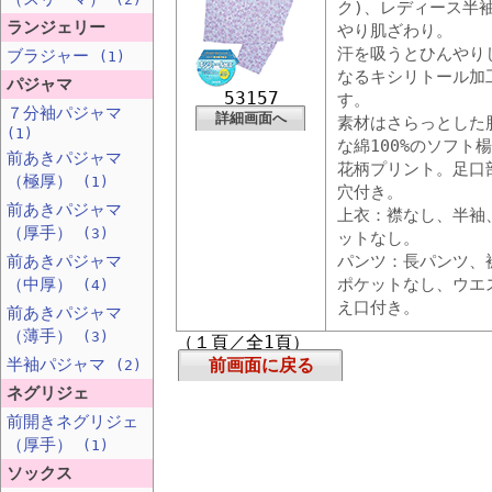
ク)、レディース半
ランジェリー
やり肌ざわり。
汗を吸うとひんやり
ブラジャー
(1)
なるキシリトール加
パジャマ
53157
す。
７分袖パジャマ
詳細画面へ
素材はさらっとした
(1)
な綿100%のソフト
前あきパジャマ
花柄プリント。足口
（極厚）
(1)
穴付き。
前あきパジャマ
上衣：襟なし、半袖
（厚手）
(3)
ットなし。
前あきパジャマ
パンツ：長パンツ、
（中厚）
ポケットなし、ウエ
(4)
え口付き。
前あきパジャマ
（薄手）
(3)
（１頁／全1頁）
半袖パジャマ
前画面に戻る
(2)
ネグリジェ
前開きネグリジェ
（厚手）
(1)
ソックス