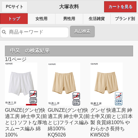
大塚衣料
PCサイト
カートを見る
トップ
女性用
男性用
生活雑貨
ブランド別
商品検索
申又 の検索結果
1/1ページ
GUNZE(グンゼ)快
GUNZE(グンゼ)快
グンゼ 快適工房 紳
適工房 紳士申又(前
適工房 紳士申又(前
士申又(前とじ)日本
とじ) ソフトな厚地
とじ)フライス編み
製 良質綿100% や
スムース編み 綿
綿100%
わらかさ長持ち
100%
KQ5026
KW5026