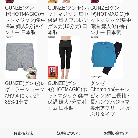
GUNZE(グン
GUNZE(グンゼ) ホ
GUNZE(グン
ゼ)HOTMAGIC(ホ
ットマジック 集中
ゼ)HOTMAGIC(ホ
ットマジック)集中
保温 婦人フルレン
ットマジック)集中
保温 婦人5分袖イ
グス丈(10分丈) 日
保温 婦人8分袖イ
ンナー 日本製
本製
ンナー 日本製
GUNZE(グンゼ)レ
GUNZE(グン
グンゼ
ギュラーショーツ
ゼ)HOTMAGIC(ホ
Champion(チャン
ひびきにくい綿
ットマジック)集中
ピオン)紳士長袖・
85% 1分丈
保温 婦人7分丈ボ
長パンツパジャマ
トム 日本製
裏ボアフリース か
ぶりタイプ
お支払方法
送料について
お問い合わせ