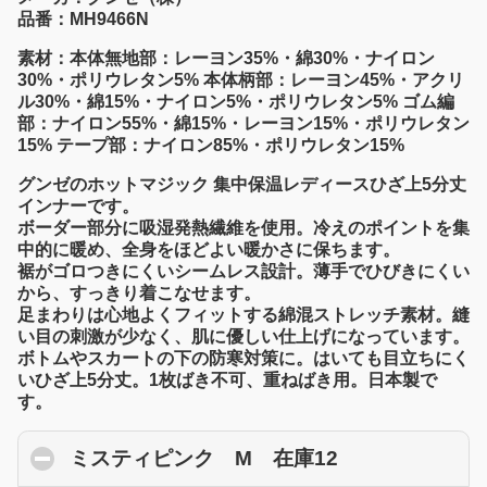
品番：MH9466N
素材：本体無地部：レーヨン35%・綿30%・ナイロン
30%・ポリウレタン5% 本体柄部：レーヨン45%・アクリ
ル30%・綿15%・ナイロン5%・ポリウレタン5% ゴム編
部：ナイロン55%・綿15%・レーヨン15%・ポリウレタン
15% テープ部：ナイロン85%・ポリウレタン15%
グンゼのホットマジック 集中保温レディースひざ上5分丈
インナーです。
ボーダー部分に吸湿発熱繊維を使用。冷えのポイントを集
中的に暖め、全身をほどよい暖かさに保ちます。
裾がゴロつきにくいシームレス設計。薄手でひびきにくい
から、すっきり着こなせます。
足まわりは心地よくフィットする綿混ストレッチ素材。縫
い目の刺激が少なく、肌に優しい仕上げになっています。
ボトムやスカートの下の防寒対策に。はいても目立ちにく
いひざ上5分丈。1枚ばき不可、重ねばき用。日本製で
す。
ミスティピンク M 在庫12
click to collap