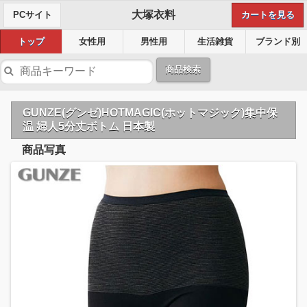
大塚衣料
PCサイト
カートを見る
トップ
女性用
男性用
生活雑貨
ブランド別
商品検索
GUNZE(グンゼ)HOTMAGIC(ホットマジック)集中保
温 婦人5分丈ボトム 日本製
商品写真