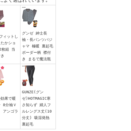
によく選ばれています｡
グンゼ 紳士長
 フィットし
袖・長パンツパジ
たたかショ
ャマ 極暖 裏起毛
2枚組 当
ボーダー柄 襟付
付き
き まるで魔法瓶
GUNZE(グン
ル効果で暖
ゼ)HOTMAGIC寒
 8分袖Ｖ
さ知らず 婦人フ
ク アンゴラ
ルレングス丈(10
分丈) 吸湿発熱
裏起毛