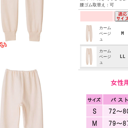
腰ゴム取替え：可
カーム
M
ベージ
ュ
カーム
LL
ベージ
ュ