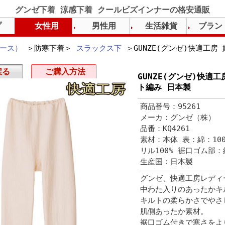
グンゼ下着 涼感下着 クールビズインナーの格安通販
プ
女性用
男性用
生活雑貨
ブラン
ース）
＞防寒下着＞
スラックス下
＞GUNZE(グンゼ)快適工房
戻る
ご購入方法
GUNZE(グンゼ)快適
ト編み 日本製
商品番号：95261
メーカ：グンゼ（株）
品番：KQ4261
素材：本体 表：綿：10
リル100% 裾口ゴム部：
生産国：日本製
グンゼ、快適工房レディ
中わた入りのあったかキ
キルトの柔らかさでやさ
肌側あったか素材。
裾口ゴム付きで寒さをよ