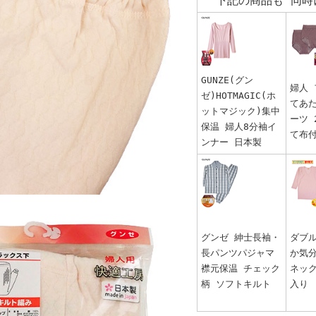
下記の商品も 同時
GUNZE(グン
婦人
ゼ)HOTMAGIC(ホ
てあ
ットマジック)集中
ーツ 
保温 婦人8分袖イ
て布
ンナー 日本製
グンゼ 紳士長袖・
ダブ
長パンツパジャマ
か気分
襟元保温 チェック
ネッ
柄 ソフトキルト
入り