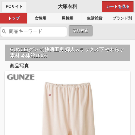
大塚衣料
PCサイト
カートを見る
トップ
女性用
男性用
生活雑貨
ブランド別
商品検索
GUNZE(グンゼ)快適工房 婦人スラックス下 やわらか
素材 本体綿100%
商品写真