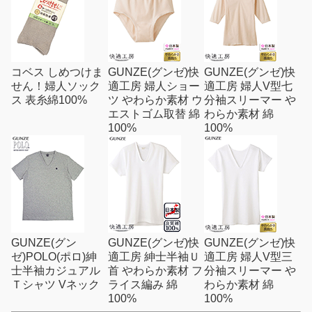
コベス しめつけま
GUNZE(グンゼ)快
GUNZE(グンゼ)快
せん！婦人ソック
適工房 婦人ショー
適工房 婦人V型七
ス 表糸綿100%
ツ やわらか素材 ウ
分袖スリーマー や
エストゴム取替 綿
わらか素材 綿
100%
100%
GUNZE(グン
GUNZE(グンゼ)快
GUNZE(グンゼ)快
ゼ)POLO(ポロ)紳
適工房 紳士半袖Ｕ
適工房 婦人V型三
士半袖カジュアル
首 やわらか素材 フ
分袖スリーマー や
Ｔシャツ Vネック
ライス編み 綿
わらか素材 綿
100%
100%