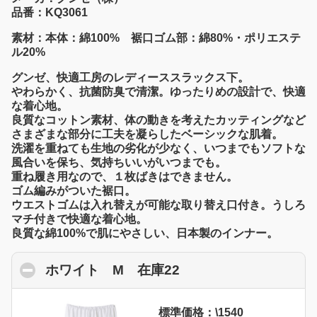
品番：KQ3061
素材：本体：綿100% 裾口ゴム部：綿80%・ポリエステ
ル20%
グンゼ、快適工房のレディーススラックス下。
やわらかく、抗菌防臭で清潔。ゆったりめの設計で、快適
な着心地。
良質なコットン素材、体の動きを考えたカッティングなど
さまざまな部分に工夫を凝らしたベーシックな肌着。
洗濯を重ねても生地の劣化が少なく、いつまでもソフトな
風合いを保ち、気持ちいいがいつまでも。
重ね履き用なので、１枚ばきはできません。
ゴム編みがついた裾口。
ウエストゴムは入れ替えが可能な取り替え口付き。うしろ
マチ付きで快適な着心地。
良質な綿100%で肌にやさしい、日本製のインナー。
ホワイト M 在庫22
click to collapse con
標準価格：\1540