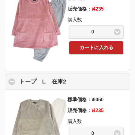
販売価格：
\4235
購入数
0
カートに入れる
トープ L 在庫2
click to collapse content
標準価格：\6050
販売価格：
\4235
購入数
0