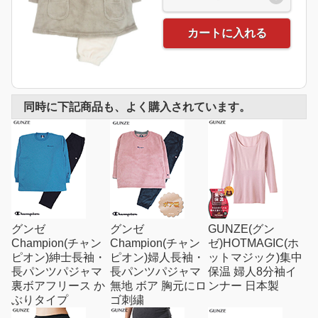
カートに入れる
同時に下記商品も、よく購入されています。
グンゼ
グンゼ
GUNZE(グン
Champion(チャン
Champion(チャン
ゼ)HOTMAGIC(ホ
ピオン)紳士長袖・
ピオン)婦人長袖・
ットマジック)集中
長パンツパジャマ
長パンツパジャマ
保温 婦人8分袖イ
裏ボアフリース か
無地 ボア 胸元にロ
ンナー 日本製
ぶりタイプ
ゴ刺繍