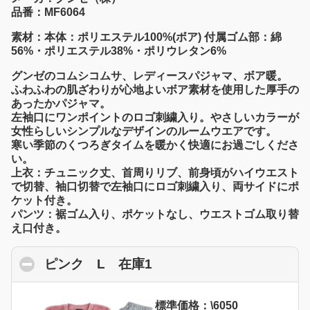
品番：MF6064
素材：本体：ポリエステル100%(ボア) 付属ゴム部：綿
56%・ポリエステル38%・ポリウレタン6%
グンゼのコムシコムサ、レディースパジャマ、ボア暖。
ふわふわの肌ざわりが心地よいボア素材を使用した厚手の
あったかパジャマ。
左袖口にワンポイントのロゴ刺繍入り。やさしいカラーが
女性らしいシンプルなデザインのルームウエアです。
寒い季節のくつろぎタイムを暖かく快適にお過ごしくださ
い。
上衣：チュニック丈、首周りリブ、前身頃がハイウエスト
で切替、袖口切替で左袖口にロゴ刺繍入り、両サイドにポ
ケット付き。
パンツ：裾ゴム入り、ポケットなし、ウエストゴム取り替
え口付き。
ピンク L 在庫1
click to collapse content
標準価格：\6050