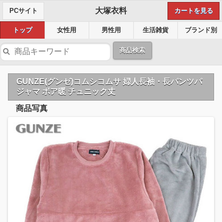
大塚衣料
PCサイト
カートを見る
トップ
女性用
男性用
生活雑貨
ブランド別
商品検索
GUNZE(グンゼ)コムシコムサ 婦人長袖・長パンツパ
ジャマ ボア暖 チュニック丈
商品写真