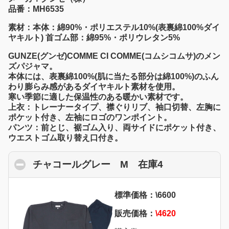
品番：MH6535
素材：本体：綿90%・ポリエステル10%(表裏綿100%ダイ
ヤキルト) 首ゴム部：綿95%・ポリウレタン5%
GUNZE(グンゼ)COMME CI COMME(コムシコムサ)のメン
ズパジャマ。
本体には、表裏綿100%(肌に当たる部分は綿100%)のふん
わり膨らみ感があるダイヤキルト素材を使用。
寒い季節に適した保温性のある暖かい素材です。
上衣：トレーナータイプ、襟ぐりリブ、袖口切替、左胸に
ポケット付き、左袖にロゴのワンポイント。
パンツ：前とじ、裾ゴム入り、両サイドにポケット付き、
ウエストゴム取り替え口付き。
チャコールグレー M 在庫4
click to colla
標準価格：\6600
販売価格：
\4620