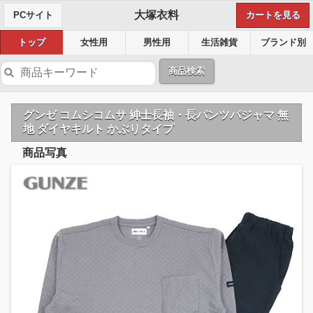
大塚衣料
PCサイト
カートを見る
トップ
女性用
男性用
生活雑貨
ブランド別
商品検索
グンゼ コムシコムサ 紳士長袖・長パンツパジャマ 無
地 ダイヤキルト かぶりタイプ
商品写真