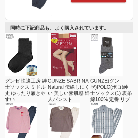
同時に下記商品も、よく購入されています。
グンゼ 快適工房 紳
GUNZE SABRINA
GUNZE(グン
士ソックス ミドル
Natural 伝線しにく
ゼ)POLO(ポロ)紳
丈 ゆったり履きや
い 美しい素肌感 婦
士ソックス(1) 表糸
すい
人パンスト
綿100% 定番 リブ