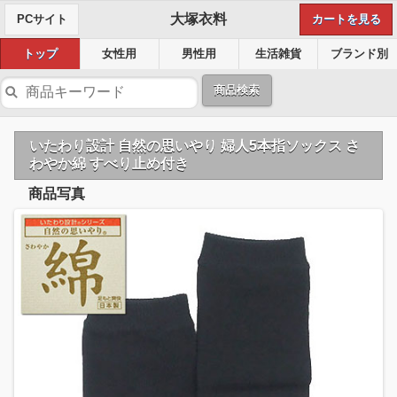
大塚衣料
PCサイト
カートを見る
トップ
女性用
男性用
生活雑貨
ブランド別
商品検索
いたわり設計 自然の思いやり 婦人5本指ソックス さ
わやか綿 すべり止め付き
商品写真