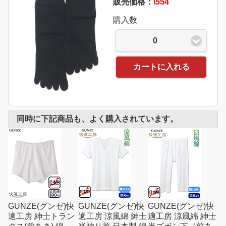
販売価格：
\554
購入数
0
カートに入れる
同時に下記商品も、よく購入されています。
GUNZE(グンゼ)快
GUNZE(グンゼ)快
GUNZE(グンゼ)快
適工房 紳士トラン
適工房 涼風綿 紳士
適工房 涼風綿 紳士