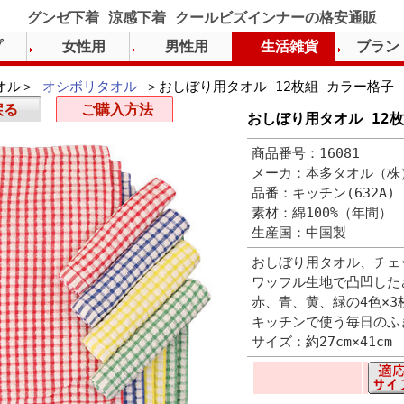
グンゼ下着 涼感下着 クールビズインナーの格安通販
プ
女性用
男性用
生活雑貨
ブラン
オル＞
オシボリタオル
＞おしぼり用タオル 12枚組 カラー格子
戻る
ご購入方法
おしぼり用タオル 12
商品番号：16081
メーカ：本多タオル（株
品番：キッチン(632A)
素材：綿100%（年間）
生産国：中国製
おしぼり用タオル、チェ
ワッフル生地で凸凹した
赤、青、黄、緑の4色×3
キッチンで使う毎日のふ
サイズ：約27cm×41cm