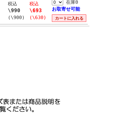
在庫0
税込
税込
お取寄せ可能
\990
\693
(\900)
(\630)