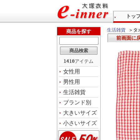
トッ
生活雑貨
＞タ
商品を探す
前画面に
1410
アイテム
女性用
男性用
生活雑貨
ブランド別
大きいサイズ
小さいサイズ