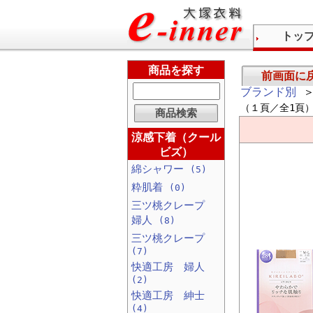
トッ
商品を探す
前画面に
ブランド別
＞
（１頁／全1頁
涼感下着（クール
ビズ）
綿シャワー
(5)
粋肌着
(0)
三ツ桃クレープ
婦人
(8)
三ツ桃クレープ
(7)
快適工房 婦人
(2)
快適工房 紳士
(4)