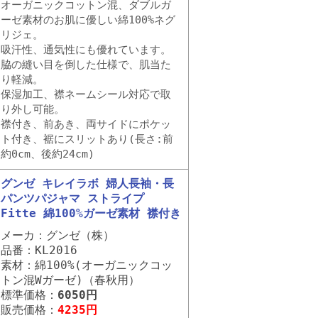
オーガニックコットン混、ダブルガ
ーゼ素材のお肌に優しい綿100%ネグ
リジェ。
吸汗性、通気性にも優れています。
脇の縫い目を倒した仕様で、肌当た
り軽減。
保湿加工、襟ネームシール対応で取
り外し可能。
襟付き、前あき、両サイドにポケッ
ト付き、裾にスリットあり(長さ:前
約0cm、後約24cm)
グンゼ キレイラボ 婦人長袖・長
パンツパジャマ ストライプ
Fitte 綿100%ガーゼ素材 襟付き
メーカ：グンゼ（株）
品番：KL2016
素材：綿100%(オーガニックコッ
トン混Wガーゼ)（春秋用）
標準価格：
6050円
販売価格：
4235円