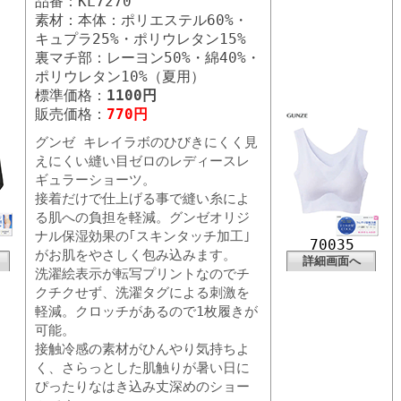
品番：KL7270
素材：本体：ポリエステル60%・
キュプラ25%・ポリウレタン15%
裏マチ部：レーヨン50%・綿40%・
ポリウレタン10%（夏用）
標準価格：
1100円
販売価格：
770円
グンゼ キレイラボのひびきにくく見
えにくい縫い目ゼロのレディースレ
ギュラーショーツ。
接着だけで仕上げる事で縫い糸によ
る肌への負担を軽減。グンゼオリジ
ナル保湿効果の｢スキンタッチ加工｣
70035
がお肌をやさしく包み込みます。
詳細画面へ
洗濯絵表示が転写プリントなのでチ
クチクせず、洗濯タグによる刺激を
軽減。クロッチがあるので1枚履きが
可能。
接触冷感の素材がひんやり気持ちよ
く、さらっとした肌触りが暑い日に
ぴったりなはき込み丈深めのショー