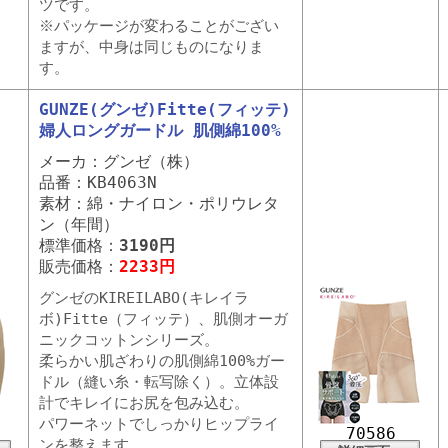
ツです。
※パッケージが変わることがござい
ますが、中身は同じものになりま
す。
GUNZE(グンゼ)Fitte(フィッテ)
婦人ロングガードル 肌側綿100%
メーカ：グンゼ（株）
品番：KB4063N
素材：綿・ナイロン・ポリウレタ
ン（年間）
標準価格：
3190円
販売価格：
2233円
グンゼのKIREILABO(キレイラ
ボ)Fitte（フィッテ）、肌側オーガ
ニックコットンシリーズ。
柔らかい肌ざわりの肌側綿100%ガー
ドル（縫い糸・転写除く）。立体設
計でキレイにお尻を包み込む。
パワーネットでしっかりヒップライ
70586
ンを整えます。