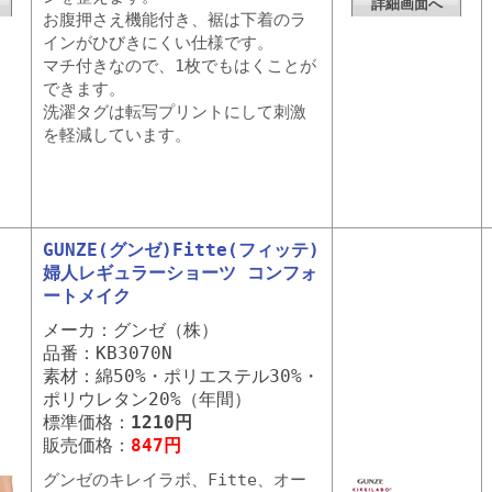
詳細画面へ
お腹押さえ機能付き、裾は下着のラ
インがひびきにくい仕様です。
マチ付きなので、1枚でもはくことが
できます。
洗濯タグは転写プリントにして刺激
を軽減しています。
GUNZE(グンゼ)Fitte(フィッテ)
婦人レギュラーショーツ コンフォ
ートメイク
メーカ：グンゼ（株）
品番：KB3070N
素材：綿50%・ポリエステル30%・
ポリウレタン20%（年間）
標準価格：
1210円
販売価格：
847円
グンゼのキレイラボ、Fitte、オー