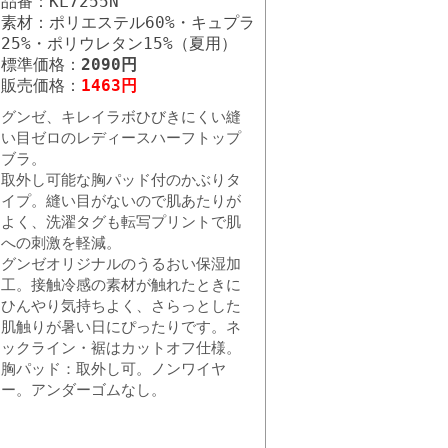
品番：KL7255N
素材：ポリエステル60%・キュプラ
25%・ポリウレタン15%（夏用）
標準価格：
2090円
販売価格：
1463円
グンゼ、キレイラボひびきにくい縫
い目ゼロのレディースハーフトップ
ブラ。
取外し可能な胸パッド付のかぶりタ
イプ。縫い目がないので肌あたりが
よく、洗濯タグも転写プリントで肌
への刺激を軽減。
グンゼオリジナルのうるおい保湿加
工。接触冷感の素材が触れたときに
ひんやり気持ちよく、さらっとした
肌触りが暑い日にぴったりです。ネ
ックライン・裾はカットオフ仕様。
胸パッド：取外し可。ノンワイヤ
ー。アンダーゴムなし。