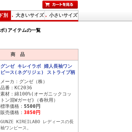
ド別
大きいサイズ
小さいサイズ
イラボ)アイテムの一覧
商 品
グンゼ キレイラボ 婦人長袖ワン
ピース(ネグリジェ) ストライプ柄
メーカ：グンゼ（株）
品番：KC2036
素材：綿100%(オーガニックコッ
トン混Wガーゼ)（春秋用）
標準価格：
5500円
販売価格：
3850円
GUNZE KIREILABO レディースの長
袖ワンピース。