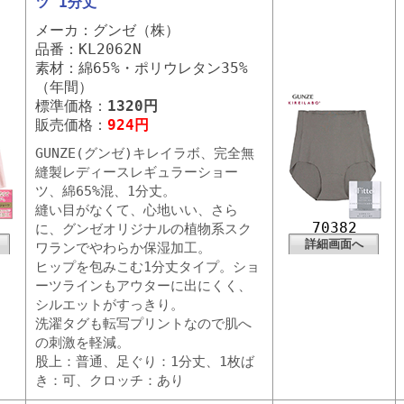
ツ 1分丈
メーカ：グンゼ（株）
品番：KL2062N
素材：綿65%・ポリウレタン35%
（年間）
標準価格：
1320円
販売価格：
924円
GUNZE(グンゼ)キレイラボ、完全無
縫製レディースレギュラーショー
ツ、綿65%混、1分丈。
縫い目がなくて、心地いい、さら
70382
に、グンゼオリジナルの植物系スク
詳細画面へ
ワランでやわらか保湿加工。
ヒップを包みこむ1分丈タイプ。ショ
ーツラインもアウターに出にくく、
シルエットがすっきり。
洗濯タグも転写プリントなので肌へ
の刺激を軽減。
股上：普通、足ぐり：1分丈、1枚ば
き：可、クロッチ：あり