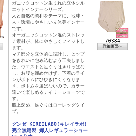
ガニックコットン生まれの立体シル
エットインナーシリーズ。
人と自然の調和をテーマに、地球・
人・環境にやさしい立体美インナー
です。
オーガニックコットン混のストレッ
70384
チ素材が、体にやさしくフィットし
詳細画面へ
ます。
マチ部分を立体的に設計し、ヒップ
をきれいに包み込むよう工夫しまし
た。ウエストと足ぐりはきりっぱな
し。お腹を締め付けず、下着のライ
ンがボトムにひびきにくくなりま
す。ボトムを選ばないので、カラー
違いで楽しめるデイリーショーツで
す。
股上深め、足ぐりはローレッグタイ
プ。
グンゼ KIREILABO(キレイラボ)
完全無縫製 婦人レギュラーショー