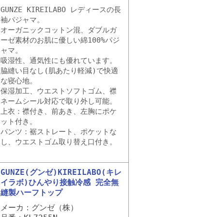
GUNZE KIREILABO レディースの長
袖パジャマ。
オーガニックコットン混、ダブルガ
ーゼ素材のお肌に優しい綿100%パジ
ャマ。
吸湿性、通気性にも優れています。
脇縫い目なし(肌あたり軽減)で快適
な寝心地。
保湿加工、ウエストソフトゴム、襟
ネームシール対応で取り外し可能。
上衣：襟付き、前あき、左胸にポケ
ット付き。
パンツ：裾ストレート、ポケットな
し、ウエストゴム取り替え口付き。
GUNZE(グンゼ)KIREILABO(キレ
イラボ)ひんやり接触冷感 完全無
縫製ハーフトップ
メーカ：グンゼ（株）