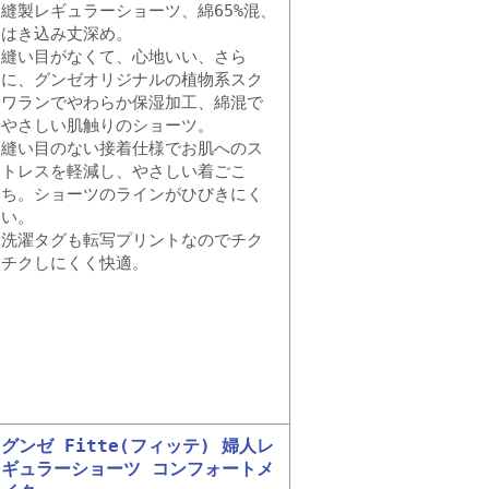
縫製レギュラーショーツ、綿65%混、
はき込み丈深め。
縫い目がなくて、心地いい、さら
に、グンゼオリジナルの植物系スク
ワランでやわらか保湿加工、綿混で
やさしい肌触りのショーツ。
縫い目のない接着仕様でお肌へのス
トレスを軽減し、やさしい着ごこ
ち。ショーツのラインがひびきにく
い。
洗濯タグも転写プリントなのでチク
チクしにくく快適。
グンゼ Fitte(フィッテ) 婦人レ
ギュラーショーツ コンフォートメ