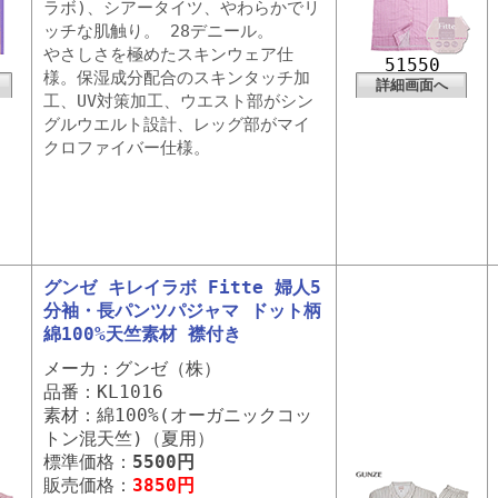
ラボ)、シアータイツ、やわらかでリ
ッチな肌触り。 28デニール。
やさしさを極めたスキンウェア仕
51550
様。保湿成分配合のスキンタッチ加
詳細画面へ
工、UV対策加工、ウエスト部がシン
グルウエルト設計、レッグ部がマイ
クロファイバー仕様。
グンゼ キレイラボ Fitte 婦人5
分袖・長パンツパジャマ ドット柄
綿100%天竺素材 襟付き
メーカ：グンゼ（株）
品番：KL1016
素材：綿100%(オーガニックコッ
トン混天竺)（夏用）
標準価格：
5500円
販売価格：
3850円