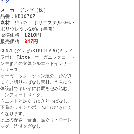
イク
メーカ：グンゼ（株）
品番：KB3070Z
素材：綿50%・ポリエステル30%・
ポリウレタン20%（年間）
標準価格：
1210円
販売価格：
847円
GUNZE(グンゼ)KIREILABO(キレイ
ラボ)、Fitte、オーガニックコット
ン生まれの立体シルエットインナー
シリーズ。
オーガニックコットン混の、ひびき
にくい切りっぱなし素材、さらに立
体設計でキレイにお尻を包み込む、
コンフォートメイク。
ウエストと足ぐりはきりっぱなし、
下着のラインがボトムにひびきにく
くなります。
股上の深さ：普通、足ぐり：ローレ
ッグ、洗濯タグなし