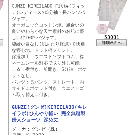
GUNZE KIREILABO Fitte(フィッ
テ)レディースの5分袖・長パンツパ
ジャマ。
オーガニックコットン混、風合いの
良いやわらかな天竺素材のお肌に優
53081
しい綿100%パジャマ。
詳細画面へ
脇縫い目なし(肌あたり軽減)で快適
な寝心地。ドット柄プリント。
保湿加工、ウエストソフトゴム、襟
ネームシール対応で取り外し可能。
上衣：襟付き、前開き、5分袖、ポケ
ットなし。
パンツ：長パンツ、ストレート、両
サイドにポケット付き、ウエストゴ
ム取り替え口付き。
GUNZE(グンゼ)KIREILABO(キレ
イラボ)ひんやり軽い 完全無縫製
婦人ショーツ 深め丈
メーカ：グンゼ（株）