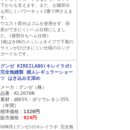
下からも支えます。また、お腹部分
も同じくパワーネット2重で押さえま
す。
ウエスト部分はゴムを使用せず、段
差ができにくいヘム仕様にしまし
た。(裾部分もヘム仕様)
1枚ばきOKのメッシュタイプで下着の
ラインがひびきにくい仕様のロング
ガードルです。
グンゼ KIREILABO(キレイラボ)
完全無縫製 婦人レギュラーショー
ツ はき込み丈深め
メーカ：グンゼ（株）
品番：KL2070N
素材：綿65%・ポリウレタン35%
（年間）
標準価格：
1320円
販売価格：
924円
GUNZE(グンゼ)のキレイラボ 完全無