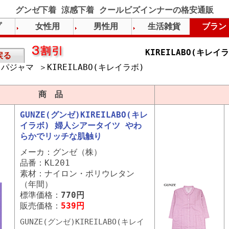
グンゼ下着 涼感下着 クールビズインナーの格安通販
プ
女性用
男性用
生活雑貨
ブラン
KIREILABO(キレ
戻る
パジャマ ＞KIREILABO(キレイラボ)
）
商 品
GUNZE(グンゼ)KIREILABO(キレ
イラボ) 婦人シアータイツ やわ
らかでリッチな肌触り
メーカ：グンゼ（株）
品番：KL201
素材：ナイロン・ポリウレタン
（年間）
標準価格：
770円
販売価格：
539円
GUNZE(グンゼ)KIREILABO(キレイ