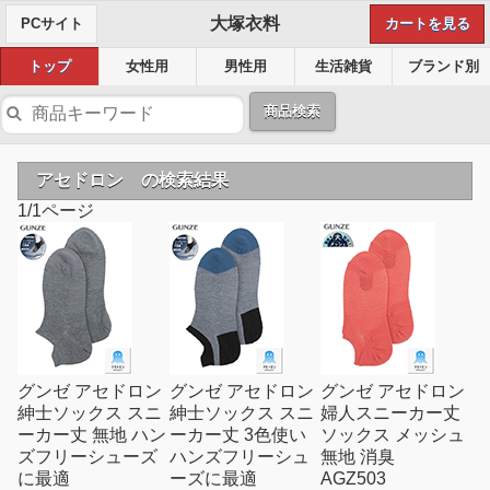
大塚衣料
PCサイト
カートを見る
トップ
女性用
男性用
生活雑貨
ブランド別
商品検索
アセドロン の検索結果
1/1ページ
グンゼ アセドロン
グンゼ アセドロン
グンゼ アセドロン
紳士ソックス スニ
紳士ソックス スニ
婦人スニーカー丈
ーカー丈 無地 ハン
ーカー丈 3色使い
ソックス メッシュ
ズフリーシューズ
ハンズフリーシュ
無地 消臭
に最適
ーズに最適
AGZ503