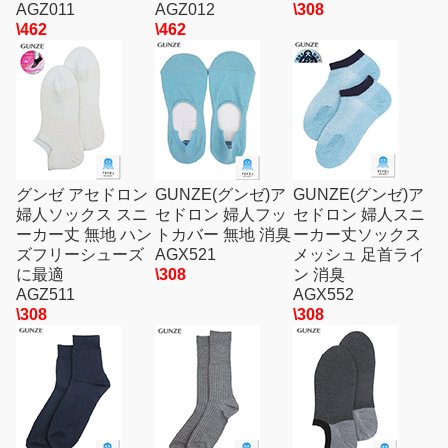
AGZ011
AGZ012
\308
\462
\462
グンゼ アセドロン
GUNZE(グンゼ)ア
GUNZE(グンゼ)ア
婦人ソックス スニ
セドロン 婦人フッ
セドロン 婦人スニ
ーカー丈 無地 ハン
トカバー 無地 消臭
ーカー丈ソックス
ズフリーシューズ
AGX521
メッシュ 足首ライ
に最適
\308
ン 消臭
AGZ511
AGX552
\308
\308