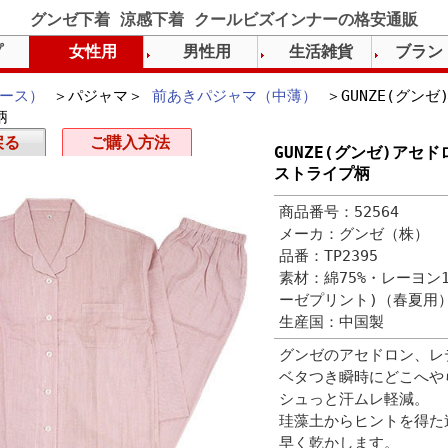
グンゼ下着 涼感下着 クールビズインナーの格安通販
プ
女性用
男性用
生活雑貨
ブラン
ース）
＞パジャマ＞
前あきパジャマ（中薄）
＞GUNZE(グン
柄
戻る
ご購入方法
GUNZE(グンゼ)アセ
ストライプ柄
商品番号：52564
メーカ：グンゼ（株）
品番：TP2395
素材：綿75%・レーヨン
ーゼプリント)（春夏用
生産国：中国製
グンゼのアセドロン、レ
ベタつき瞬時にどこへや
シュっと汗ムレ軽減。
珪藻土からヒントを得た
早く乾かします。