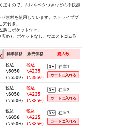
く逃すので、ムレやベタつきなどの不快感
ーゼ素材を使用しています。ストライププ
し穴付き。
左胸にポケット付き。
巾広め)、ポケットなし、ウエストゴム取
標準価格
販売価格
購入数
税込
税込
在庫1
\6050
\4235
(\5500)
(\3850)
税込
税込
在庫2
\6050
\4235
(\5500)
(\3850)
税込
税込
在庫3
\6050
\4235
(\5500)
(\3850)