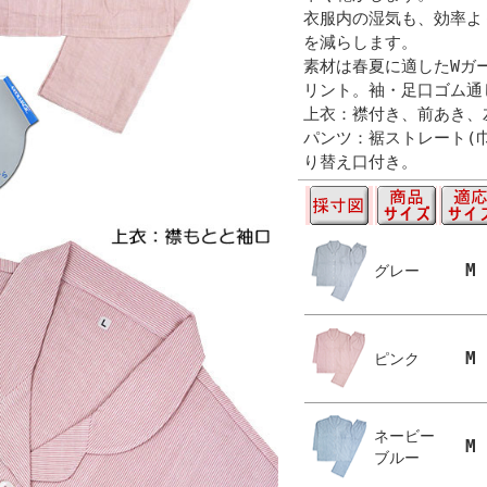
衣服内の湿気も、効率よ
を減らします。
素材は春夏に適したWガ
リント。袖・足口ゴム通
上衣：襟付き、前あき、
パンツ：裾ストレート(
り替え口付き。
M
グレー
M
ピンク
ネービー
M
ブルー