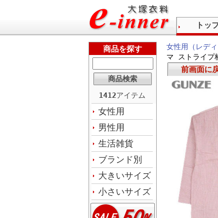
トッ
女性用（レディ
商品を探す
マ ストライプ
前画面に
1412
アイテム
女性用
男性用
生活雑貨
ブランド別
大きいサイズ
小さいサイズ