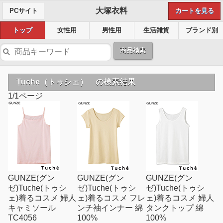
大塚衣料
PCサイト
カートを見る
トップ
女性用
男性用
生活雑貨
ブランド別
商品検索
Tuche（トゥシェ） の検索結果
1/1ページ
GUNZE(グン
GUNZE(グン
GUNZE(グン
ゼ)Tuche(トゥシ
ゼ)Tuche(トゥシ
ゼ)Tuche(トゥシ
ェ)着るコスメ 婦人
ェ)着るコスメ フレ
ェ)着るコスメ 婦人
キャミソール
ンチ袖インナー 綿
タンクトップ 綿
TC4056
100%
100%