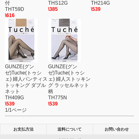
付
THS12G
TH214G
THT59D
\385
\539
\616
GUNZE(グン
GUNZE(グン
ゼ)Tuche(トゥシ
ゼ)Tuche(トゥシ
ェ) 婦人パンティス
ェ) 婦人ストッキン
トッキング ダブル
グ ラッセルネット
ネット
柄
TH409G
TH775N
\539
\539
1/1ページ
お支払方法
送料について
お問い合わせ