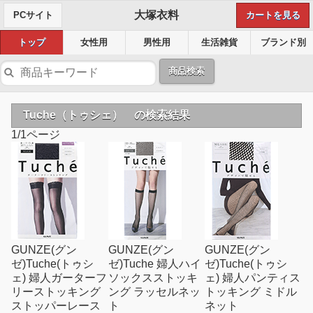
大塚衣料
PCサイト
カートを見る
トップ
女性用
男性用
生活雑貨
ブランド別
商品検索
Tuche（トゥシェ） の検索結果
1/1ページ
GUNZE(グン
GUNZE(グン
GUNZE(グン
ゼ)Tuche(トゥシ
ゼ)Tuche 婦人ハイ
ゼ)Tuche(トゥシ
ェ) 婦人ガーターフ
ソックスストッキ
ェ) 婦人パンティス
リーストッキング
ング ラッセルネッ
トッキング ミドル
ストッパーレース
ト
ネット