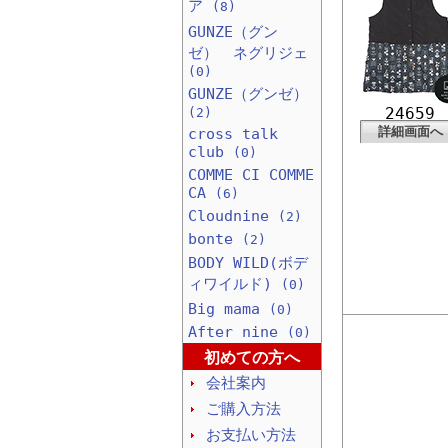
ア
(8)
GUNZE（グン
ゼ） ネグリジェ
(0)
GUNZE（グンゼ）
24659
(2)
詳細画面へ
cross talk
club
(0)
COMME CI COMME
CA
(6)
Cloudnine
(2)
bonte
(2)
BODY WILD(ボデ
ィワイルド)
(0)
Big mama
(0)
After nine
(0)
初めての方へ
会社案内
ご購入方法
お支払い方法