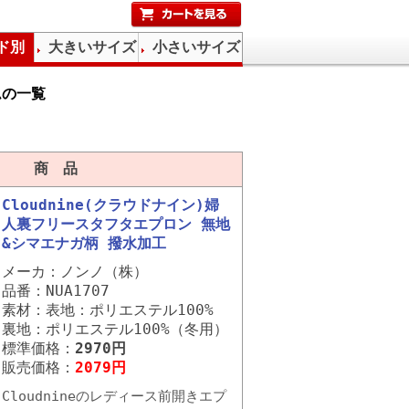
ド別
大きいサイズ
小さいサイズ
ムの一覧
商 品
Cloudnine(クラウドナイン)婦
人裏フリースタフタエプロン 無地
&シマエナガ柄 撥水加工
メーカ：ノンノ（株）
品番：NUA1707
素材：表地：ポリエステル100%
裏地：ポリエステル100%（冬用）
標準価格：
2970円
販売価格：
2079円
Cloudnineのレディース前開きエプ