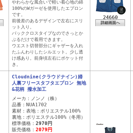
やわらかな風合いで軽い着心地の綿
100%のWガーゼを使用したエプロン
です。
24660
前後差のあるデザインで左右にスリ
詳細画面へ
ット入り。
バッククロスタイプなのでさっとか
ぶるだけで着用できます。
ウエスト切替部分にギャザーを入れ
たふんわりしたシルエット。少し透
け感あり。前身頃左右にポケット付
き。
Cloudnine(クラウドナイン)婦
人裏フリースタフタエプロン 無地
&花柄 撥水加工
メーカ：ノンノ（株）
品番：NUA1702
素材：表地：ポリエステル100%
裏地：ポリエステル100%（冬用）
標準価格：
2970円
販売価格：
2079円