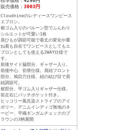
標準価格：
4290円
販売価格：
3003円
Cloudnineのレディースワンピース
エプロン。
裾ゴム入りのバルーン型でふんわり
シルエットが可愛い1枚
肩ひもが調節可能で着丈の変化や重
ね着も自在でワンピースとしてもエ
プロンとしても使える2WAY仕様で
す。
前後サイド脇部分、ギャザー入り。
前後中心、切替仕様。肩紐フロント
部分、鳩目穴仕様、紐の結び目で肩
紐調節可。
裾部分、平ゴム入りギャザー仕様。
前左右にパッチポケット付き。
ヒッコリー風先染ストライプのアイ
ボリー、デニムインディゴ無地のネ
ービー、平織ギンガムチェックのブ
ラウンの3柄展開