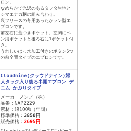
ロン。
なめらかで光沢のあるタフタ生地と
シマエナガ柄の組み合わせ。
裏フリースの冬用あったかラン型エ
プロンです。
前左右に蓋つきポケット。左胸にペ
ン用ポケットと後ろ右に1ポケット付
き。
うれしいはっ水加工付きのボタン6つ
の前全開タイプのエプロンです。
Cloudnine(クラウドナイン)婦
人タック入り後ろ半開エプロン デ
ニム かぶりタイプ
メーカ：ノンノ（株）
品番：NAP2229
素材：綿100%（年間）
標準価格：
3850円
販売価格：
2695円
Cloudnineのレディースワンピース