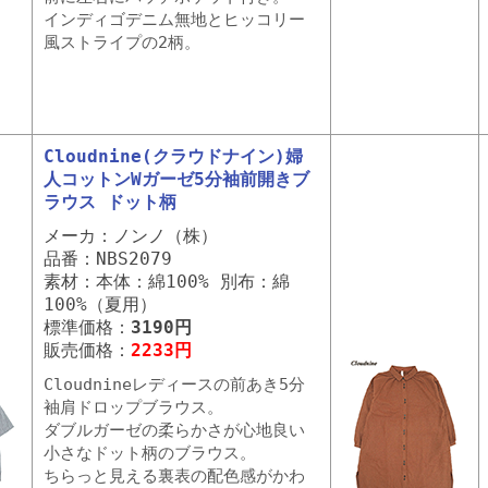
インディゴデニム無地とヒッコリー
風ストライプの2柄。
Cloudnine(クラウドナイン)婦
人コットンWガーゼ5分袖前開きブ
ラウス ドット柄
メーカ：ノンノ（株）
品番：NBS2079
素材：本体：綿100% 別布：綿
100%（夏用）
標準価格：
3190円
販売価格：
2233円
Cloudnineレディースの前あき5分
袖肩ドロップブラウス。
ダブルガーゼの柔らかさが心地良い
小さなドット柄のブラウス。
ちらっと見える裏表の配色感がかわ