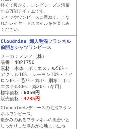
軽くて暖かく、ロングシーズン活躍
する万能アイテムです。
シャツやワンピースに重ねて、こな
れたレイヤードスタイルをお楽しみ
ください。
Cloudnine 婦人毛混フランネル
前開きシャツワンピース
メーカ：ノンノ（株）
品番：NOP1750
素材：本体：ポリエステル56%・
アクリル18%・レーヨン10%・ナイ
ロン8%・毛7%・綿1% 別布：ポリ
エステル80%・綿20%（冬用）
標準価格：
6050円
販売価格：
4235円
Cloudnineレディースの毛混フラン
ネルワンピース。
暖かみのあるフランネルの風合いと
しっかりした厚みが心地よい生地