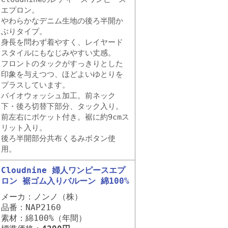
エプロン。
やわらかなデニム生地の後ろ半開か
ぶりタイプ。
身長を問わず着やすく、レイヤード
スタイルにもなじみやすい丈感。
フロントのタックがすっきりとした
印象を与えつつ、ほどよいゆとりを
プラスしています。
バイオウォッシュ加工。前ネック
下・後ろ切替下部分、タック入り。
前左右にポケット付き。裾に約9cmス
リット入り。
後ろ半開部分共布くるみボタン使
用。
Cloudnine 婦人ワンピースエプ
ロン 裾ゴム入りバルーン 綿100%
メーカ：ノンノ（株）
品番：NAP2160
素材：綿100%（年間）