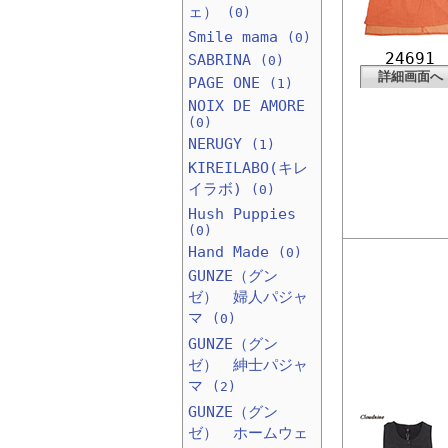
ェ）
(0)
Smile mama
(0)
24691
SABRINA
(0)
詳細画面へ
PAGE ONE
(1)
NOIX DE AMORE
(0)
NERUGY
(1)
KIREILABO(キレ
イラボ)
(0)
Hush Puppies
(0)
Hand Made
(0)
GUNZE（グン
ゼ） 婦人パジャ
マ
(0)
GUNZE（グン
ゼ） 紳士パジャ
マ
(2)
GUNZE（グン
ゼ） ホームウェ