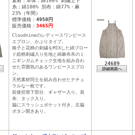
素材：本体：綿100% 刺繍上下
糸：綿100% 別布：綿77%・麻
23%（年間）
標準価格：
4950円
販売価格：
3465円
Cloudnineのレディースワンピース
エプロン、かぶりタイプ。
格子と花柄の刺繍をMIXした綿ブロー
ド総柄刺繍入り生地と綿麻布帛のミ
ニギンガムチェック生地を組み合わ
24689
せた雰囲気のあるワンピースエプロ
詳細画面へ
ン。
天然素材同士を組み合わせたナチュ
ラルな一枚です。
前後切替下部分、ギャザー入り。肩
布、タック入り。
脇にスラッシュポケット付き。左脇
ボタン開きあり。