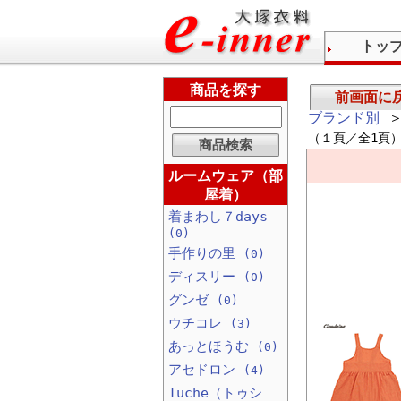
トッ
商品を探す
前画面に
ブランド別
＞
（１頁／全1頁
ルームウェア（部
屋着）
着まわし７days
(0)
手作りの里
(0)
ディスリー
(0)
グンゼ
(0)
ウチコレ
(3)
あっとほうむ
(0)
アセドロン
(4)
Tuche（トゥシ