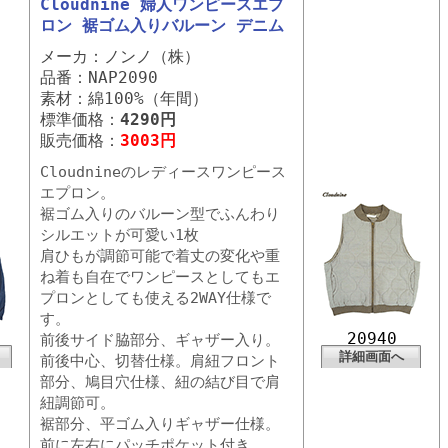
Cloudnine 婦人ワンピースエプ
ロン 裾ゴム入りバルーン デニム
メーカ：ノンノ（株）
品番：NAP2090
素材：綿100%（年間）
標準価格：
4290円
販売価格：
3003円
Cloudnineのレディースワンピース
エプロン。
裾ゴム入りのバルーン型でふんわり
シルエットが可愛い1枚
肩ひもが調節可能で着丈の変化や重
ね着も自在でワンピースとしてもエ
プロンとしても使える2WAY仕様で
す。
20940
前後サイド脇部分、ギャザー入り。
詳細画面へ
前後中心、切替仕様。肩紐フロント
部分、鳩目穴仕様、紐の結び目で肩
紐調節可。
裾部分、平ゴム入りギャザー仕様。
前に左右にパッチポケット付き。