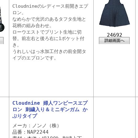
Cloudnineのレディース前開きエプ
ロン。
なめらかで光沢のあるタフタ生地と
花柄の組み合わせ。
ローウエストでプリント生地に切
24692
替。前左右と後ろ右に1ポケット付
詳細画面へ
き。
うれしいはっ水加工付きの前全開タ
イプのエプロンです。
Cloudnine 婦人ワンピースエプ
ロン 刺繍入り＆ミニギンガム か
ぶりタイプ
メーカ：ノンノ（株）
品番：NAP2244