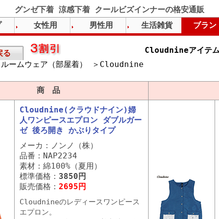
グンゼ下着 涼感下着 クールビズインナーの格安通販
プ
女性用
男性用
生活雑貨
ブラン
Cloudnineアイテ
戻る
ルームウェア（部屋着） ＞Cloudnine
）
商 品
Cloudnine(クラウドナイン)婦
人ワンピースエプロン ダブルガー
ゼ 後ろ開き かぶりタイプ
メーカ：ノンノ（株）
品番：NAP2234
素材：綿100%（夏用）
標準価格：
3850円
販売価格：
2695円
Cloudnineのレディースワンピース
エプロン。