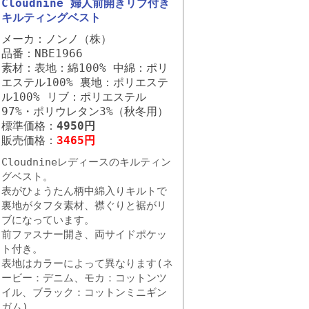
Cloudnine 婦人前開きリブ付き
キルティングベスト
メーカ：ノンノ（株）
品番：NBE1966
素材：表地：綿100% 中綿：ポリ
エステル100% 裏地：ポリエステ
ル100% リブ：ポリエステル
97%・ポリウレタン3%（秋冬用）
標準価格：
4950円
販売価格：
3465円
Cloudnineレディースのキルティン
グベスト。
表がひょうたん柄中綿入りキルトで
裏地がタフタ素材、襟ぐりと裾がリ
ブになっています。
前ファスナー開き、両サイドポケッ
ト付き。
表地はカラーによって異なります(ネ
ービー：デニム、モカ：コットンツ
イル、ブラック：コットンミニギン
ガム)