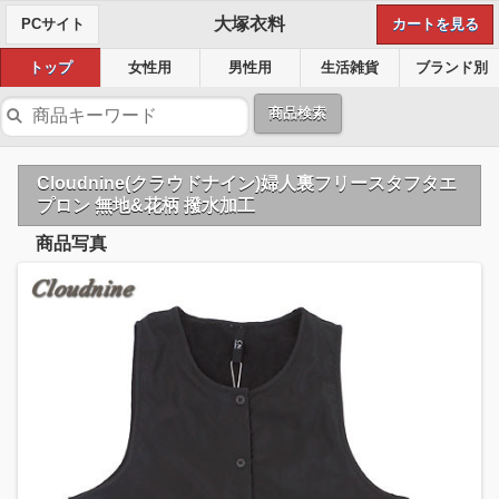
大塚衣料
PCサイト
カートを見る
トップ
女性用
男性用
生活雑貨
ブランド別
商品検索
Cloudnine(クラウドナイン)婦人裏フリースタフタエ
プロン 無地&花柄 撥水加工
商品写真