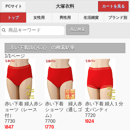
大塚衣料
PCサイト
カートを見る
トップ
女性用
男性用
生活雑貨
ブランド別
商品検索
赤い下着以心伝心 の検索結果
1/1ページ
赤い下着 婦人赤シ
赤い下着 婦人赤
赤い下着 婦人１分
ョーツ（レース
ショーツ（通しゴ
丈パンティ
付）
ム）
7720
7730
7700
\924
\847
\770