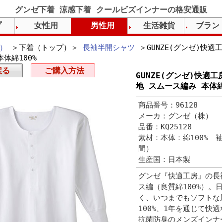
グンゼ下着 涼感下着 クールビズインナーの格安通販
プ
女性用
男性用
生活雑貨
ブラン
）
＞下着（トップ）＞
長袖半開シャツ
＞GUNZE(グンゼ)快
体綿100%
戻る
ご購入方法
GUNZE(グンゼ)快適
地 スムース編み 本体綿
商品番号：96128
メーカ：グンゼ（株）
品番：KQ25128
素材：本体：綿100% 
間）
生産国：日本製
グンゼ『快適工房』の長
ス編（良質綿100%）
く、いつまでもソフトな
100%、1年を通じて快
抗菌防臭のメンズインナ