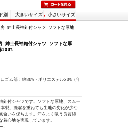
ド別
大きいサイズ
小さいサイズ
適工房 紳士長袖釦付シャツ ソフトな厚地
工房 紳士長袖釦付シャツ ソフトな厚
100%
袖口ゴム部：綿80%・ポリエステル20%（年
袖釦付シャツです。ソフトな厚地、スムー
。日本製。洗濯を重ねても生地の劣化が少な
風合いを保ちます。汗をよく吸う良質綿
適な着心地を実現しています。
ー。