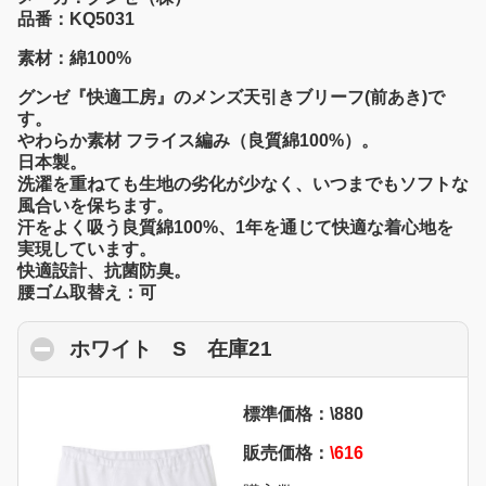
品番：KQ5031
素材：綿100%
グンゼ『快適工房』のメンズ天引きブリーフ(前あき)で
す。
やわらか素材 フライス編み（良質綿100%）。
日本製。
洗濯を重ねても生地の劣化が少なく、いつまでもソフトな
風合いを保ちます。
汗をよく吸う良質綿100%、1年を通じて快適な着心地を
実現しています。
快適設計、抗菌防臭。
腰ゴム取替え：可
ホワイト S 在庫21
click to collapse con
標準価格：\880
販売価格：
\616