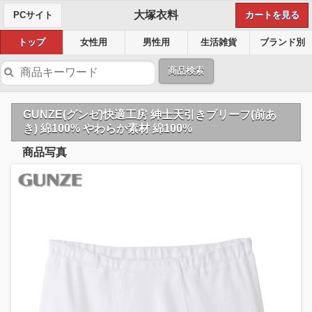
大塚衣料
PCサイト
カートを見る
トップ
女性用
男性用
生活雑貨
ブランド別
商品検索
GUNZE(グンゼ)快適工房 紳士天引きブリーフ(前あ
き) 綿100% やわらか素材 綿100%
商品写真