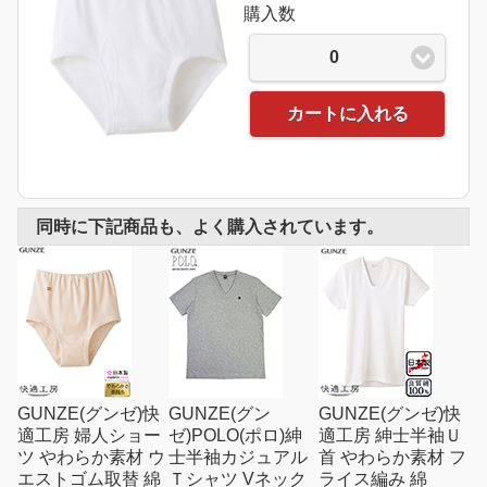
購入数
0
カートに入れる
同時に下記商品も、よく購入されています。
GUNZE(グンゼ)快
GUNZE(グン
GUNZE(グンゼ)快
適工房 婦人ショー
ゼ)POLO(ポロ)紳
適工房 紳士半袖Ｕ
ツ やわらか素材 ウ
士半袖カジュアル
首 やわらか素材 フ
エストゴム取替 綿
Ｔシャツ Vネック
ライス編み 綿